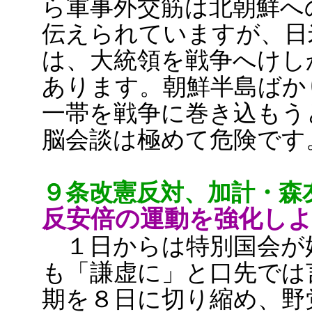
ら軍事外交筋は北朝鮮へ
伝えられていますが、日
は、大統領を戦争へけし
あります。朝鮮半島ばか
一帯を戦争に巻き込もう
脳会談は極めて危険です
９条改憲反対、加計・森
反安倍の運動を強化し
１日からは特別国会が
も「謙虚に」と口先では
期を８日に切り縮め、野