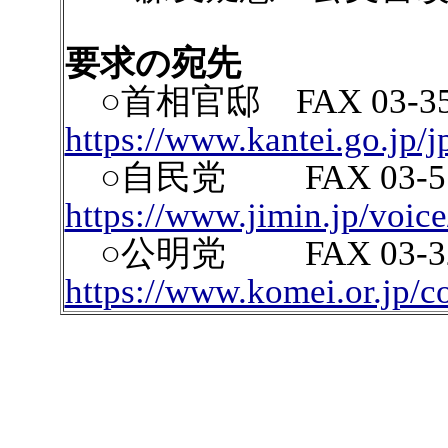
要求の宛先
○首相官邸 FAX 03-
https://www.kantei.go.jp/j
○自民党 FAX 03-5
https://www.jimin.jp/voice
○公明党 FAX 03-3
https://www.komei.or.jp/co