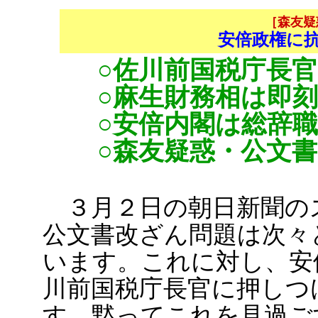
［森友疑
安倍政権に
○佐川前国税庁長
○麻生財務相は即
○安倍内閣は総辞
○森友疑惑・公文
３月２日の朝日新聞の
公文書改ざん問題は次々
います。これに対し、安
川前国税庁長官に押しつ
す。黙ってこれを見過ご