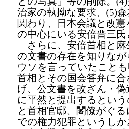
との写真」等の削除。(4
治家の執拗な要求、(5)
関わり、日本会議と改憲
の中心にいる安倍晋三氏
さらに、安倍首相と麻
の文書の存在を知りなが
ウソを言っていたことも
首相とその国会答弁に合
げ、公文書を改ざん・偽
に平然と提出するという
と首相官邸、閣僚がぐる
での権力犯罪というしか