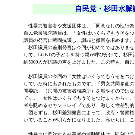
自民党・杉田水脈
性暴力被害者や支援団体は、「同意なしの性行為
自民党衆議院議員は、「女性はいくらでもうそをつ
議員の発言に断固抗議し、謝罪と撤回を求めます。
杉田議員の差別発言は今回が初めてではありません。
して、LGBTの子どもを持つ親が呼びかけて、杉
約5000人が抗議の声を上げました。この時も、自
杉田議員の今回の「女性はいくらでもうそをつけま
していた時に出されたものです。「男女共同参画の
間委託」（民間の被害者相談所）を増やすのではな
です。「女性はいくらでもうそをつけますから」、
者を貶めるセカンドレイプであり、激しく性差別的
図らずも、杉田差別発言によって、政府・警察権
いていることが明らかになりました。私たちは、こ
性暴力に反対する被害者や運動団体は、即刻フラワ