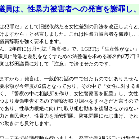
議員は、性暴力被害者への発言を謝罪し
は犯罪だ」として旧態依然たる女性差別の刑法を改正しようと
けますから」と発言しました。これは性暴力被害者を侮蔑し、
議員辞職を強く要求します。
2年前には月刊誌『新潮45』で、LGBTは「生産性がない」
田議員に謝罪と差別をなくすための法整備を求める署名約2万7
民党は杉田議員に対して「注意」で済ませたのです。
すから」発言は、一般的な話の中で出たものではありません。
要求額が今年度の2倍となっており、その中で『女性に対する
く、「警察の中に相談所を作り、女性警察官を配置」し、女性
つまり虚偽申告するので警察が取り調べをすべきだと言うので
であり、性暴力根絶に向けて取り組む動きを後退させかねない
力と自民党が、性暴力を治安問題、防犯問題にねじ曲げ、それ
の動きにも反対します。
ーデモで抗議行動を行いました。発言の翌9月26日には緊急