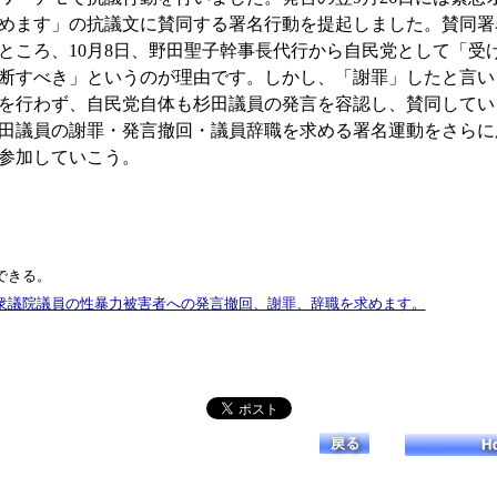
ます」の抗議文に賛同する署名行動を提起しました。賛同署名は
ところ、10月8日、野田聖子幹事長代行から自民党として「受
断すべき」というのが理由です。しかし、「謝罪」したと言い
を行わず、自民党自体も杉田議員の発言を容認し、賛同してい
議員の謝罪・発言撤回・議員辞職を求める署名運動をさらに広
参加していこう。
できる。
衆議院議員の性暴力被害者への発言撤回、謝罪、辞職を求めます。