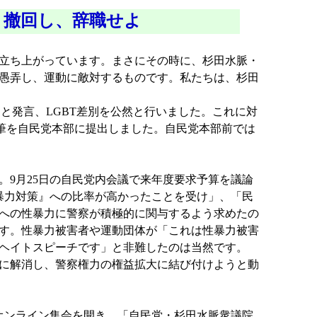
、撤回し、辞職せよ
立ち上がっています。まさにその時に、杉田水脈・
愚弄し、運動に敵対するものです。私たちは、杉田
と発言、LGBT差別を公然と行いました。これに対
千筆を自民党本部に提出しました。自民党本部前では
9月25日の自民党内会議で来年度要求予算を議論
暴力対策』への比率が高かったことを受け」、「民
への性暴力に警察が積極的に関与するよう求めたの
す。性暴力被害者や運動団体が「これは性暴力被害
ヘイトスピーチです」と非難したのは当然です。
に解消し、警察権力の権益拡大に結び付けようと動
オンライン集会を開き、「自民党・杉田水脈衆議院