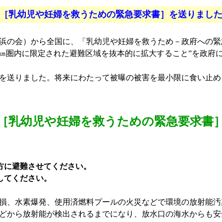
［乳幼児や妊婦を救うための緊急要求書］を送りまし
の会）から全国に、「乳幼児や妊婦を救うため－政府への緊急
０㎞圏内に限定された避難区域を抜本的に拡大すること”を政府
を送りました。将来にわたって被曝の被害を最小限に食い止め
［乳幼児や妊婦を救うための緊急要求書
方に避難させてください。
してください。
損、水素爆発、使用済燃料プールの火災などで環境の放射能汚
どから放射能が検出されるまでになり、放水口の海水からも安