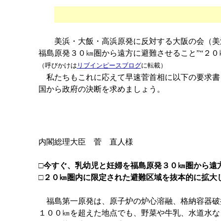
美浜・大飯・高浜原発に反対する大阪の会（美浜
福島原発３０㎞圏から遠方に避難させること”“２
（呼びかけは
リブインピースブログ
に転載）
私たちもこれに応えて早速菅首相に以下の要求書
国から政府の決断を求めましょう。
内閣総理大臣 菅 直人様
□今すぐ、乳幼児と妊婦を福島原発３０㎞圏から遠
□２０㎞圏内に限定された避難区域を抜本的に拡大
福島第一原発は、原子炉の炉心溶融、格納容器破
１００㎞を超えた地点でも、野菜や牛乳、水道水な