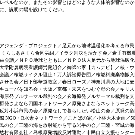
レベルなのか、またその影響とはどのような人体的影響なのか
に、説明の場を設けてくだい。
アジェンダ・プロジェクト／足元から地球温暖化を考える市民
のち・くらしあさくら合同労組／イラク判決を活かす会／岩手有
自由会議／ＮＰＯ地球とともに／ＮＰＯ法人足元から地球温暖
大学附属病院看護師労働組合／御師の家【カムナビ】／核・ウ
会議／核燃サイクル阻止１万人訴訟原告団／核燃料廃棄物搬入
させる会／日下部華道教室／春日ローズ／神奈川県の大地に麦
キューバを知る会・大阪／京都・未来をつむぐ母の会／キリス
海原発プルサーマル裁判の会／玄海原発プルサーマル裁判を支
原発さよなら四国ネットワーク／原発さよならネットワーク高
反対小浜市民の会／原発なしで暮らしたい松山の会／原発の危
 NGO・R水素ネットワーク／ことばの家／小林大木企画／500
民の会／三陸の海を放射能から守る岩手の会／三陸・宮城の海
然村有限会社／島根原発増設反対運動／市民自立支援センター