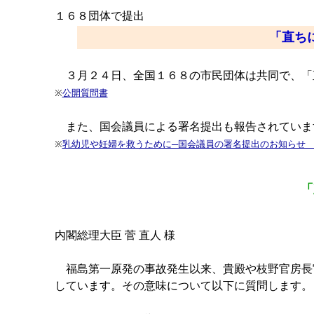
１６８団体で提出
「直ち
３月２４日、全国１６８の市民団体は共同で、「
※
公開質問書
また、国会議員による署名提出も報告されていま
※
乳幼児や妊婦を救うために─国会議員の署名提出のお知らせ
「
内閣総理大臣 菅 直人 様
福島第一原発の事故発生以来、貴殿や枝野官房長
しています。その意味について以下に質問します。