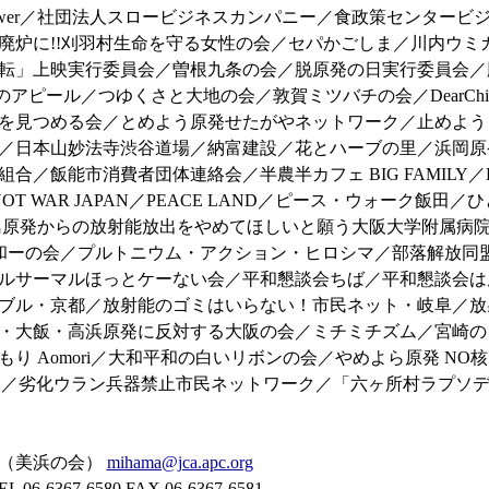
flower／社団法人スロービジネスカンパニー／食政策センター
廃炉に!!刈羽村生命を守る女性の会／セパかごしま／川内ウミ
転」上映実行委員会／曽根九条の会／脱原発の日実行委員会／
and／沈黙のアピール／つゆくさと大地の会／敦賀ミツバチの会／Dea
を見つめる会／とめよう原発せたがやネットワーク／止めよう
／日本山妙法寺渋谷道場／納富建設／花とハーブの里／浜岡原
飯能市消費者団体連絡会／半農半カフェ BIG FAMILY／BE
OT WAR JAPAN／PEACE LAND／ピース・ウォーク
福島原発からの放射能放出をやめてほしいと願う大阪大学附属病
・和ーの会／プルトニウム・アクション・ヒロシマ／部落解放同
ルサーマルほっとケーない会／平和懇談会ちば／平和懇談会は
ブル・京都／放射能のゴミはいらない！市民ネット・岐阜／放
・大飯・高浜原発に反対する大阪の会／ミチミチズム／宮崎の
り Aomori／大和平和の白いリボンの会／やめよら原発 N
２５／劣化ウラン兵器禁止市民ネットワーク／「六ヶ所村ラプソデ
会（美浜の会）
mihama@jca.apc.org
-6580 FAX 06-6367-6581