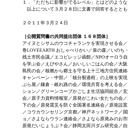
１．「ただちに影響がでるレベル」とはどのような
以上について３月２８日に文書で回答するととも
２０１１年３月２４日
［公開質問書の共同提出団体 １６８団体］
アイヌとシサムのウコチャランケを実現させる会／
巻LOVEEARTH おしゃべりかい／泉の森／い
残土市民会議／エコビレッジ函館／NPOオーロラ
を学ぶ会／えびやさん／おいしいごはんの会／大阪
島民の会／核燃から郷土を守る上十三地方住民連絡
キャンペーン・中部／「核分裂過程」の上映を実現
ぶら屋／鎌倉・岐れ路の会／環境共育を考える会／
ション／グリーンコープかごしま生活協同組合／玄
会／原子力資料情報室／原発がこわい女たちの会／
下の会／原発震災を防ぐ全国署名連絡会／原発設置
／コウカウンセリング京都／神戸ネットワーク／国際
ョ／さよならウラン連絡会／さよなら原発みのお市
原発だいじょうぶ？会／静岡太田川ダム研究会／自