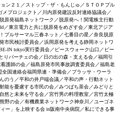
ビジョン２１／ストップ・ザ・もんじゅ／ＳＴＯＰプル
ガメプロジェクト／川内原発建設反対連絡協議会／
脱原発福島ネットワーク／脱原発へ！関電株主行動
rChild／東京電力と共に脱原発をめざす会／東北アジア
！プルサーマル三春ネット／七番目の星／奈良脱原
発市民検討委員会／浜岡原発を考える静岡ネットワ
-IN tokyo実行委員会／ピースウォーク山口／ピー
飯田／ひとりパーチェの会／日の出の森・支える会／福岡引
院看護師の会／福島原発市民事故調査委員会／福島老
盟全国連絡会福岡県連・準備会／プラッサ・ウーラ
んのう／平和の井戸端会議／平和の声・行動ネット
射能を憂慮する市民の会／みつばち茶会／みどりと
自然と未来を守る会／宮竹男の料理教室／宮竹太極
O核熊野の会／有機農業ネットワーク神奈川／ユーゴネ
ィー」を上映する会 in阪南中央病院／私にできる事