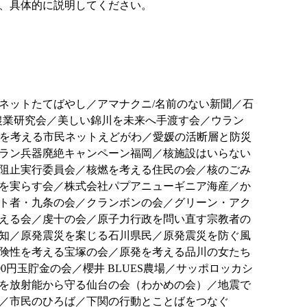
、具体的に説明してください。
ネットたてばやし／アマナクニ/名前のない新聞／石
機農業研究会／美しい錦川を未来へ手渡す会／ウラン
化を考える市民ネットえどがわ／愛媛の活断層と防災
ラン兵器廃絶キャンペーン福岡／核施設はいらない
阻止実行委員会／核燃を考える住民の会／核のごみ
を実らす会／株式会社パプアニューギニア海産／か
ト者・九条の会／クランボンの会／グリーン・アク
える会／虔十の会／原子力行政を問い直す宗教者の
知／原発震災を案じる石川県民／原発震災を防ぐ風
険性を考える宝塚の会／原発を考える品川の女たち
円玉貯金の会／櫻井 BLUES農場／サッポロッカシ
を放射能から守る仙台の会（わかめの会）／地震で
／市民のひろば／下関の行動とことばをつなぐ