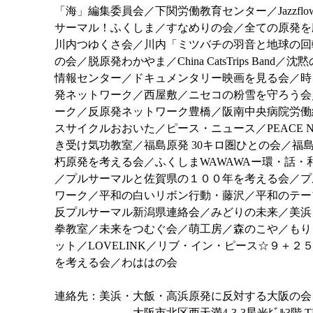
「海」編集委員会／下関労働教育センター／Jazz
サーマル！ふくしま／すなめりの会／全ての原発を
川内つゆくさ会／川内「ミツバチの羽音と地球の回
の会／脱原発わかやま／China CatsTrips B
情報センター／ドキュメンタリー映画を見る会／時
発ネットワーク／西屋敷／ニセコの粉雪を守ろう会
ーク／反原発ネットワーク豊橋／阪南中央病院労働組合／
スサイクルおおいた／ピース・ニュース／PEACE N
き受け気功教室／福島原発 30キロ圏ひとの会／
朽原発を考える会／ふくしまWAWAWAー環・話
／プルサーマルと佐賀県の１００年を考える会／プ
ワーク／平和の白いリボン行動・藤沢／平和のテー
反プルサーマル新潟県連絡会／みどりの未来／美浜
拳教室／未来をつむぐ会／萌工房／森のこや／もりも
ット／LOVELINK／リブ・イン・ピース☆９＋
を考える会／わははの会
連絡先：美浜・大飯・高浜原発に反対する大阪の
大阪市北区西天満4-3-3星光ﾋﾞﾙ3階 TEL 06-6367