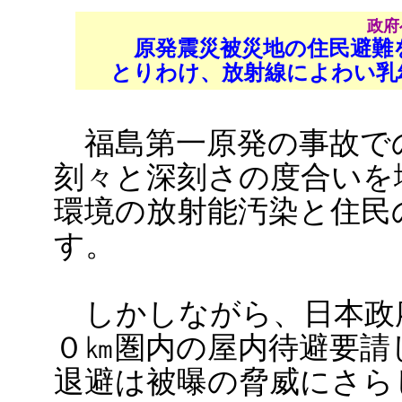
政府
原発震災被災地の住民避難
とりわけ、放射線によわい乳
福島第一原発の事故で
刻々と深刻さの度合いを
環境の放射能汚染と住民
す。
しかしながら、日本政
０㎞圏内の屋内待避要請
退避は被曝の脅威にさら