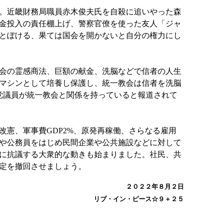
。近畿財務局職員赤木俊夫氏を自殺に追いやった森
金投入の責任棚上げ、警察官僚を使った友人「ジャ
とぼける、果ては国会を開かないと自分の権力にし
会の霊感商法、巨額の献金、洗脳などで信者の人生
マシンとして培養し保護し、統一教会は信者を洗脳
党議員が統一教会と関係を持っていると報道されて
憲、軍事費GDP2%、原発再稼働、さらなる雇用
や公務員をはじめ民間企業や公共施設などに対して
に抗議する大衆的な動きも始まりました。社民、共
定を撤回させましょう。
２０２２年８月２日
リブ・イン・ピース☆９＋２５