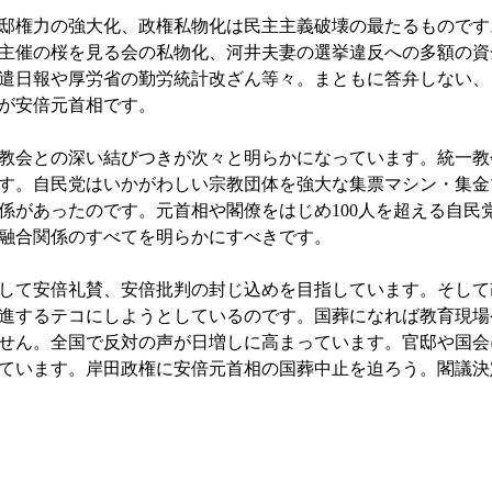
邸権力の強大化、政権私物化は民主主義破壊の最たるものです
主催の桜を見る会の私物化、河井夫妻の選挙違反への多額の資
遣日報や厚労省の勤労統計改ざん等々。まともに答弁しない、
が安倍元首相です。
教会との深い結びつきが次々と明らかになっています。統一教
す。自民党はいかがわしい宗教団体を強大な集票マシン・集金
係があったのです。元首相や閣僚をはじめ100人を超える自民
融合関係のすべてを明らかにすべきです。
て安倍礼賛、安倍批判の封じ込めを目指しています。そして改
進するテコにしようとしているのです。国葬になれば教育現場
せん。全国で反対の声が日増しに高まっています。官邸や国会
ています。岸田政権に安倍元首相の国葬中止を迫ろう。閣議決