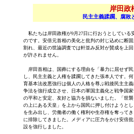
岸田政
民主主義蹂躙、腐敗
私たちは岸田政権が9月27日に行おうとしている
のです。安倍元首相の美化と批判の封じ込めに断固
割れ、最近の世論調査では軒並み反対が賛成を上回
が許されません。
岸田首相は、国葬にする理由を「暴力に屈せず民
し、民主主義と人権を蹂躙してきた張本人です。何
育基本法改悪強行は個人の人格を尊ぶ戦後民主主義
争法を強行成立させ、日本の軍国主義化と戦争国家
の平和と安定、友好と協力を損ないました。「世襲
の上にある天皇」を上から国民に押し付けようとし
を生み出し、労働者の働く権利や生存権を奪ってき
に排除してきました。メディアに圧力をかけ安倍批
設を強行しました。