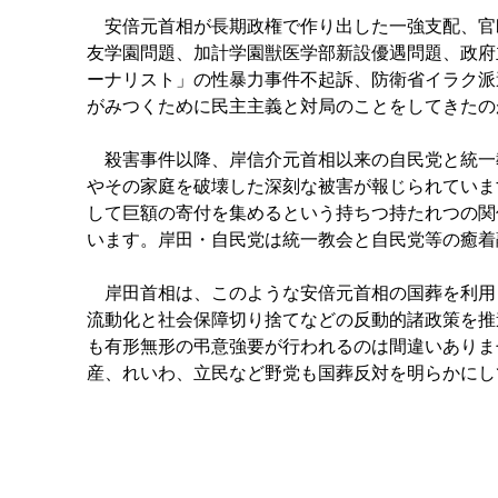
安倍元首相が長期政権で作り出した一強支配、官
友学園問題、加計学園獣医学部新設優遇問題、政府
ーナリスト」の性暴力事件不起訴、防衛省イラク派
がみつくために民主主義と対局のことをしてきたの
殺害事件以降、岸信介元首相以来の自民党と統一
やその家庭を破壊した深刻な被害が報じられていま
して巨額の寄付を集めるという持ちつ持たれつの関
います。岸田・自民党は統一教会と自民党等の癒着
岸田首相は、このような安倍元首相の国葬を利用し
流動化と社会保障切り捨てなどの反動的諸政策を推
も有形無形の弔意強要が行われるのは間違いありま
産、れいわ、立民など野党も国葬反対を明らかにし