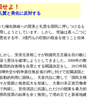
回せよ！
礼賛と美化に反対する
きた極右路線への賛美と礼賛を国民に押しつけるも
用しようとしています。しかし、世論は真っ二つに
悪化する中、2億円もの巨額の税金を使うこと自体
しかし、安倍元首相こそが戦後民主主義を目の敵に
う憲法を破壊しようとしてきました。2006年の教
団的自衛権を合憲とする閣議決定をし、2015年戦
喧嘩外交や戦争責任無反省の押し付けで近隣諸国と
反動的利用に固執し、天皇代位に際して「国民主権
そが貧困と格差拡大を加速し、大量の非正規労働者
で拘留し、安倍演説に抗議しただけの聴衆を暴力的
県民投票の結果を全く無視して埋め立てと新基地建