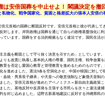
権は安倍国葬を中止せよ！ 閣議決定を撤
と私物化、戦争国家化、貧困と格差拡大の張本人安倍の
安倍元首相の国葬に断固反対です。安倍元首相と彼が代表して
反対します。岸田政権は国葬を通じて自らの政権基盤強化に利
っています。国葬をする法的根拠もなく違法です。国民生活が
主主義を断固として守り抜く決意を示すため」としています。
よりも改憲に執着し基本的人権の尊重、国民主権、戦争放棄を謳
教育を否定し愛国心教育と管理教育を進めるためのものです。集
化を進めました。憲法9条を空洞化させ、中国や韓国に対して
・血統・男系長子継承」や天皇への敬意強制など象徴天皇制の
ました。安倍元首相が進めたアベノミクス＝新自由主義政策こ
ました。基地反対や反原発を主張する市民らを次々と違法逮捕
判を封じ込めました。辺野古新基地建設に反対する沖縄県民の