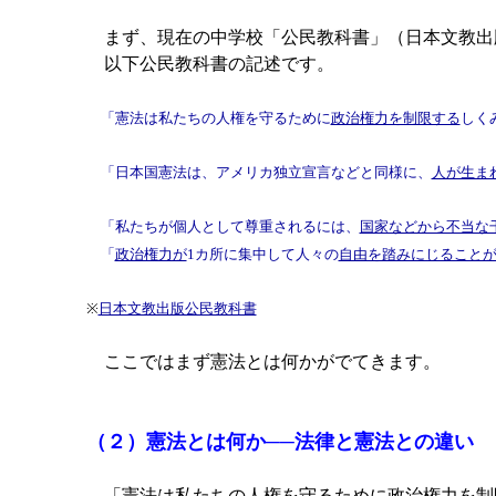
まず、現在の中学校「公民教科書」（日本文教出
以下公民教科書の記述です。
「憲法は私たちの人権を守るために
政治権力を制限する
しく
「日本国憲法は、アメリカ独立宣言などと同様に、
人が生ま
「私たちが個人として尊重されるには、
国家などから不当な
「
政治権力が
1カ所に集中して人々の
自由を踏みにじること
※
日本文教出版公民教科書
ここではまず憲法とは何かがでてきます。
（２）憲法とは何か──法律と憲法との違い
「
憲法は私たちの人権を守るために政治権力を制