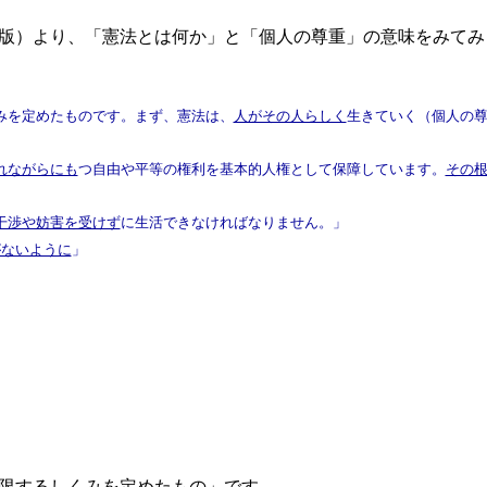
版）より、「憲法とは何か」と「個人の尊重」の意味をみてみ
みを定めたものです。まず、憲法は、
人がその人らしく
生きていく（個人の
れながらにも
つ自由や平等の権利を基本的人権として保障しています。
その
干渉や妨害を受けず
に生活できなければなりません。」
がないように
」
限するしくみを定めたも
の」です。