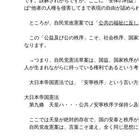
です。誤解されがちですが、ここに「全体の利益」
ば“他者の人権を侵害してまで表現の自由が認めら
ところが、自民党改憲案では「
公共の福祉に反し
この「公益及び公の秩序」こそ、社会秩序、国家
なります。
→つまり、自民党憲法草案は、国益、国家秩序が
人が生まれながらに持っている権利であるという考
大日本帝国憲法では、「安寧秩序」という言い方
大日本帝国憲法
第九條 天皇ハ・・・公共ノ安寧秩序ヲ保持シ及
ここでは天皇が絶対的存在で、国の安泰と秩序が
自民党改憲案は、言葉こそ違え、全く同じ思想に