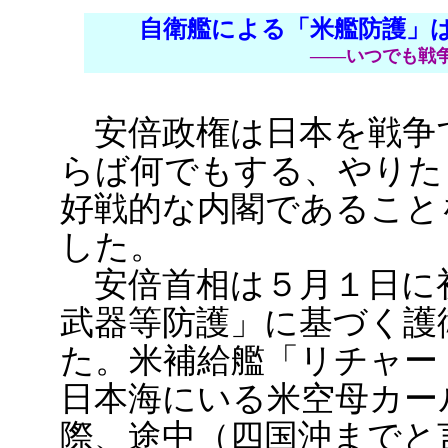
自衛艦による「米艦防護」
――いつでも戦
安倍政権は日本を戦争
らば何でもする、やりた
好戦的な内閣であること
した。
安倍首相は５月１日に
武器等防護」に基づく護
た。米補給艦「リチャー
日本海にいる米空母カー
際、途中（四国沖までと