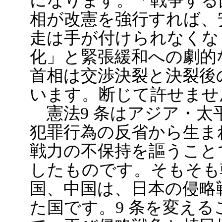
になります。「戦争する
相が改憲を強行すれば、
走は手が付けられなくな
化」と緊張緩和への劇的
首相は交渉決裂と決裂後
います。断じて許せませ
憲法9 条はアジア・太
犯罪行為の反省から生ま
戦力の不保持を謳うこと
したものです。そもそも
国、中国は、日本の侵略
た国です。9 条を変え