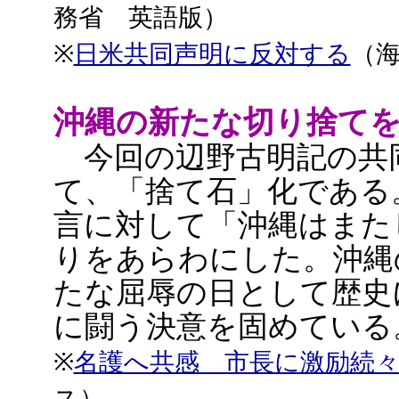
務省 英語版）
※
日米共同声明に反対する
（
沖縄の新たな切り捨て
今回の辺野古明記の共
て、「捨て石」化である
言に対して「沖縄はまた
りをあらわにした。沖縄
たな屈辱の日として歴史
に闘う決意を固めている
※
名護へ共感 市長に激励続
ス）