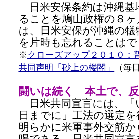
日米安保条約は沖縄基
ることを鳩山政権の８ヶ
は、日米安保が沖縄の犠
を片時も忘れることはで
※
クローズアップ２０１０：
共同声明「砂上の楼閣」
（毎
闘いは続く 本土で、
日米共同宣言には、「
日までに」工法の選定を
明らかに米軍事外交筋か
喝である。日米共同宣言