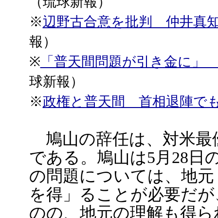
（琉球新報）
※
辺野古合意を批判 仲井真
報）
※
「普天間問題が引き金に」
球新報）
※
政権と普天間 首相退陣で
鳩山の辞任は、対米最
である。鳩山は5月28
の問題については、地元
を得」ることが必要だが
のの、地元の理解も得ら