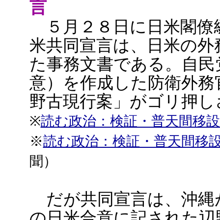
言
５月２８日に日米閣僚
米共同宣言は、日米の外
た事務文書である。自民
意）を作成した防衛外務
野古現行案」がゴリ押し
※
読む政治：検証・普天間移
※
読む政治：検証・普天間移
聞）
だが共同宣言は、沖縄
の日米合意に記された辺