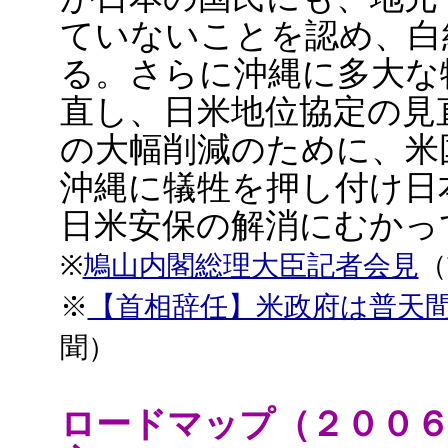
ていないことを認め、白
る。さらに沖縄に多大な
直し、日米地位協定の見
の大幅削減のために、米
沖縄に犠牲を押し付け日
日米安保の解消にむかっ
※
鳩山内閣総理大臣記者会見
（
※
【首相辞任】米政府は普天
聞）
ロードマップ（２００