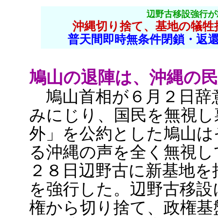
辺野古移設強行が
沖縄切り捨て、基地の犠牲
普天間即時無条件閉鎖・返
鳩山の退陣は、沖縄の
鳩山首相が６月２日辞
みにじり、国民を無視し
外」を公約とした鳩山は
る沖縄の声を全く無視し
２８日辺野古に新基地を
を強行した。辺野古移設
権から切り捨て、政権基