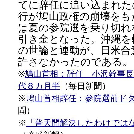
てに辞任に追い込まれた
行が鳩山政権の崩壊をも
は夏の参院選を乗り切れ
引き金となった。沖縄を
の世論と運動が、日米合
許さなかったのである。
※
鳩山首相：辞任 小沢幹事長
代８カ月半
（毎日新聞）
※
鳩山首相辞任：参院選前ド
聞）
※
「普天間解決したわけでは