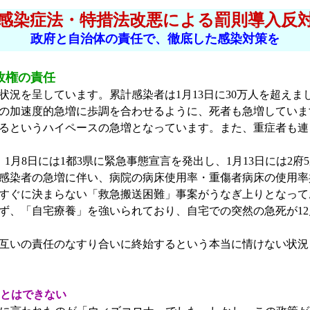
感染症法・特措法改悪による罰則導入反
政府と自治体の責任で、徹底した感染対策を
政権の責任
を呈しています。累計感染者は1月13日に30万人を超えまし
の加速度的急増に歩調を合わせるように、死者も急増しています。
増えるというハイペースの急増となっています。また、重症者も連
1月8日には1都3県に緊急事態宣言を発出し、1月13日には2府
感染者の急増に伴い、病院の病床使用率・重傷者病床の使用率
すぐに決まらない「救急搬送困難」事案がうなぎ上りとなって
ず、「自宅療養」を強いられており、自宅での突然の急死が12
互いの責任のなすり合いに終始するという本当に情けない状況
ことはできない