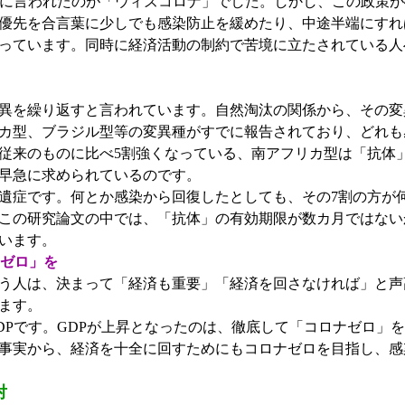
と共に言われたのが「ウィズコロナ」でした。しかし、この政策
優先を合言葉に少しでも感染防止を緩めたり、中途半端にすれ
っています。同時に経済活動の制約で苦境に立たされている人
異を繰り返すと言われています。自然淘汰の関係から、その変
カ型、ブラジル型等の変異種がすでに報告されており、どれも
従来のものに比べ5割強くなっている、南アフリカ型は「抗体
早急に求められているのです。
遺症です。何とか感染から回復したとしても、その7割の方が
この研究論文の中では、「抗体」の有効期限が数カ月ではない
います。
「ゼロ」を
う人は、決まって「経済も重要」「経済を回さなければ」と声
ます。
DPです。GDPが上昇となったのは、徹底して「コロナゼロ」
事実から、経済を十全に回すためにもコロナゼロを目指し、感
対