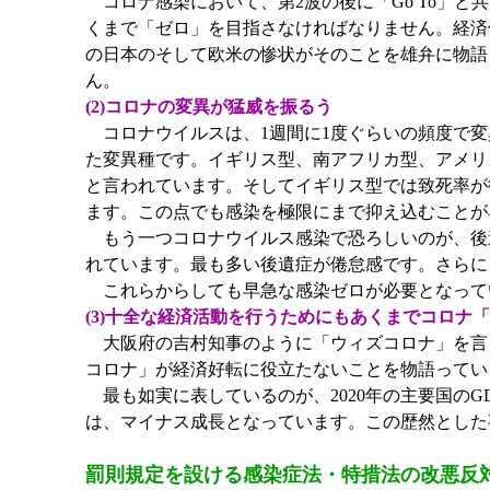
コロナ感染において、第2波の後に「Go To」
くまで「ゼロ」を目指さなければなりません。経済
の日本のそして欧米の惨状がそのことを雄弁に物語
ん。
(2)コロナの変異が猛威を振るう
コロナウイルスは、1週間に1度ぐらいの頻度で変
た変異種です。イギリス型、南アフリカ型、アメリ
と言われています。そしてイギリス型では致死率が
ます。この点でも感染を極限にまで抑え込むことが
もう一つコロナウイルス感染で恐ろしいのが、後
れています。最も多い後遺症が倦怠感です。さらに
これらからしても早急な感染ゼロが必要となって
(3)十全な経済活動を行うためにもあくまでコロナ
大阪府の吉村知事のように「ウィズコロナ」を言
コロナ」が経済好転に役立たないことを物語ってい
最も如実に表しているのが、2020年の主要国のG
は、マイナス成長となっています。この歴然とした
罰則規定を設ける感染症法・特措法の改悪反