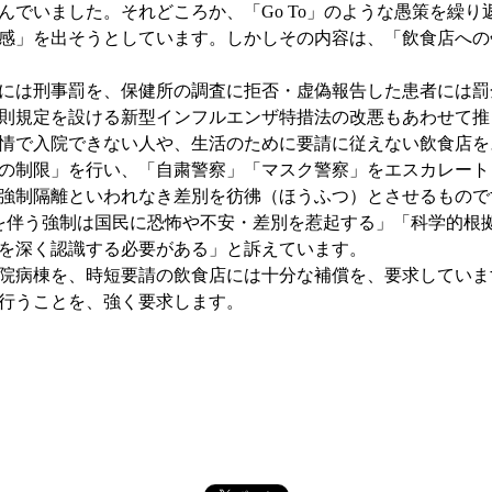
でいました。それどころか、「Go To」のような愚策を繰り
感」を出そうとしています。しかしその内容は、「飲食店への
には刑事罰を、保健所の調査に拒否・虚偽報告した患者には罰
則規定を設ける新型インフルエンザ特措法の改悪もあわせて推
情で入院できない人や、生活のために要請に従えない飲食店を
の制限」を行い、「自粛警察」「マスク警察」をエスカレート
強制隔離といわれなき差別を彷彿（ほうふつ）とさせるもので
則を伴う強制は国民に恐怖や不安・差別を惹起する」「科学的根
を深く認識する必要がある」と訴えています。
院病棟を、時短要請の飲食店には十分な補償を、要求していま
行うことを、強く要求します。