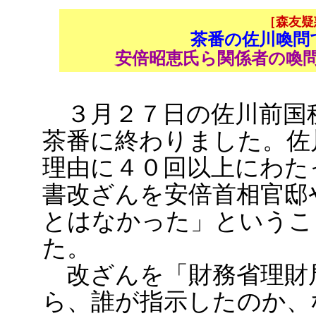
［森友疑
茶番の佐川喚問
安倍昭恵氏ら関係者の喚
３月２７日の佐川前国
茶番に終わりました。佐
理由に４０回以上にわた
書改ざんを安倍首相官邸
とはなかった」というこ
た。
改ざんを「財務省理財
ら、誰が指示したのか、