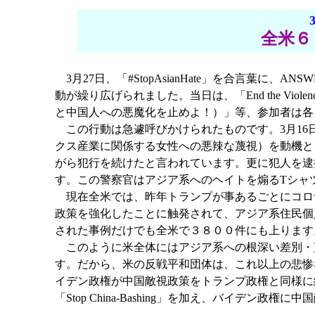
全米６０
3月27日、「#StopAsianHate」を合言葉
動が繰り広げられました。当日は、「End the Violence A
と中国人への悪魔化を止めよ！）」等、参加者は各
この行動は急遽呼びかけられたものです。3月16
クス産業に関係する女性への悪辣な蔑視）を動機と
がら犯行を続けたと言われています。更に犯人を逮
す。この警察官はアジア系へのヘイトを煽るTシャ
現在全米では、昨年トランプが事あるごとにコロ
政策を強化したことに触発されて、アジア系住民個
された事例だけでも全米で３８００件にも上ります
このように米全体にはアジア系への根深い差別・
す。だから、米の反戦平和団体は、これ以上の悲惨
イデン政権が中国敵視政策をトランプ政権と同様に継続する
「Stop China-Bashing」を加え、バイデン