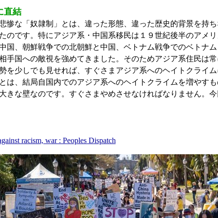
に直結
悲惨な「奴隷制」とは、違った形態、違った歴史的背景を持ち
たのです。特にアジア系・中国系移民は１９世紀後半のアメリ
中国、朝鮮戦争での北朝鮮と中国、ベトナム戦争でのベトナム
相手国への敵視を強めてきました。そのためアジア系住民は常
勢を少しでも見せれば、すぐさまアジア系へのヘイトクライム
とは、結局自国内でのアジア系へのヘイトクライムを増やすも
大きな壁なのです。すぐさまやめさせなければなりません。今
against racism, war : Peoples Dispatch