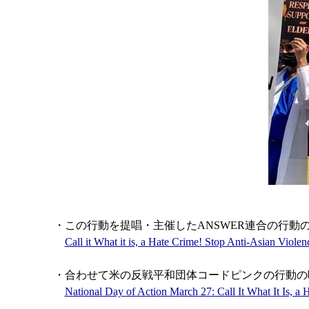
・この行動を提唱・主催したANSWER連合の行動
Call it What it is, a Hate Crime! Stop Anti-Asian Viole
・合わせて米の反戦平和団体コードピンクの行動の
National Day of Action March 27: Call It What It Is,