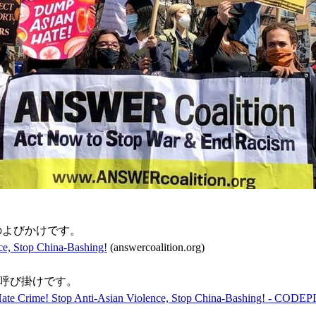
のよびかけです。
nce, Stop China-Bashing!
(answercoalition.org)
呼び掛けです。
 a Hate Crime! Stop Anti-Asian Violence, Stop China-Bashing! - COD