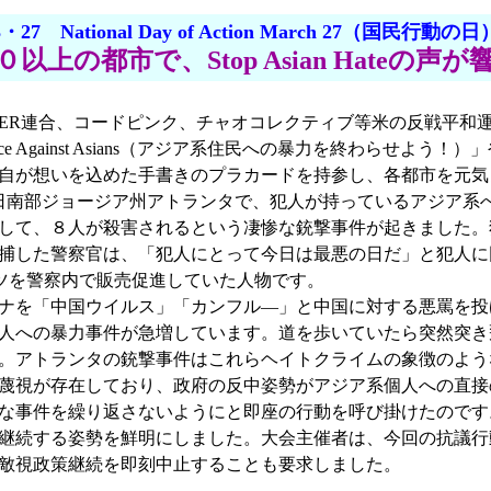
3・27 National Day of Action March 27（国民行動の日
以上の都市で、Stop Asian Hateの声
に、ANSWER連合、コードピンク、チャオコレクティブ等米の反戦
gainst Asians（アジア系住民への暴力を終わらせよう！）」や「Stop Dem
自が想いを込めた手書きのプラカードを持参し、各都市を元気
日南部ジョージア州アトランタで、犯人が持っているアジア系
して、８人が殺害されるという凄惨な銃撃事件が起きました。
捕した警察官は、「犯人にとって今日は最悪の日だ」と犯人に
ツを警察内で販売促進していた人物です。
ナを「中国ウイルス」「カンフル―」と中国に対する悪罵を投
人への暴力事件が急増しています。道を歩いていたら突然突き
。アトランタの銃撃事件はこれらヘイトクライムの象徴のよう
蔑視が存在しており、政府の反中姿勢がアジア系個人への直接
な事件を繰り返さないようにと即座の行動を呼び掛けたのです
姿勢を鮮明にしました。大会主催者は、今回の抗議行動の要求として「S
政権に中国敵視政策継続を即刻中止することも要求しました。