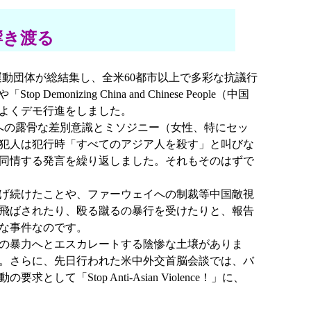
）
が響き渡る
平和運動団体が総結集し、全米60都市以上で多彩な抗議行
onizing China and Chinese People（中国
よくデモ行進をしました。
への露骨な差別意識とミソジニー（女性、特にセッ
犯人は犯行時「すべてのアジア人を殺す」と叫びな
同情する発言を繰り返しました。それもそのはずで
げ続けたことや、ファーウェイへの制裁等中国敵視
飛ばされたり、殴る蹴るの暴行を受けたりと、報告
な事件なのです。
の暴力へとエスカレートする陰惨な土壌がありま
。さらに、先日行われた米中外交首脳会談では、バ
top Anti-Asian Violence！」に、