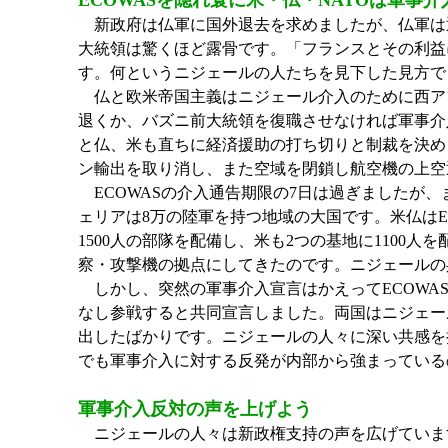
ECOWASを隠れ蓑に米・仏・NATOは軍事
新政府は仏軍に国外退去を求めましたが、仏軍は
大統領は驚くほど露骨です。「フランスとその利益
す。何というニジェールの人たちを見下した見方で
仏と欧米帝国主義はニジェール介入のために西アフリ
退くか、バズニ前大統領を復職させなければ軍事介
と仏、米も直ちに経済援助の打ち切りと制裁を決め
ン輸出を取り消し、また空域を閉鎖し航空機の上空
ECOWASの介入通告期限の7日は過ぎましたが、
ェリアは8万の陸軍を持つ地域の大国です。米仏は
1500人の部隊を配備し、米も2つの基地に1100
察・攻撃機の拠点にしてきたのです。ニジェールの兵
しかし、突然の軍事介入宣言はかえってECOWA
なし参戦すると共同宣言しました。両国はニジェー
出したばかりです。ニジェールの人々に深い共感を
でも軍事介入に対する反発が内部から強まっている
軍事介入反対の声を上げよう
ニジェールの人々は新政権支持の声を広げていま