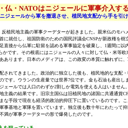
・仏・NATOはニジェールに軍事介入す
ニジェールから軍を撤退させ、植民地支配から手を引
・反植民地主義の軍事クーデターが起きました。親米仏のモハ
首に就任し、祖国防衛のための国民評議会CNSPが新政権を樹
足直後から仏軍に駐留を認める軍事協定を破棄し、1週間に以
明らかです。その根底にはニジェールの人々に対して仏・米等欧
ああります。日本のメディアは、この政変の本質に触れずに、
配されてきました。政治的に独立した後も、植民地的な支配・
のです。ウランの生産量では世界7位です。金も石油も産出しま
ニジェールでは人口のわずか2割しか電気を使える人はいません
地主義の結果です。旧宗主国仏は旧植民地の諸国に共通通貨C
まな手段で現在も経済的政治的抑圧下に置いているのです。こ
軍事基地と軍隊を置いています。独立後も数十年にわたって抑
不満が軍事クーデターの形で爆発したのです。