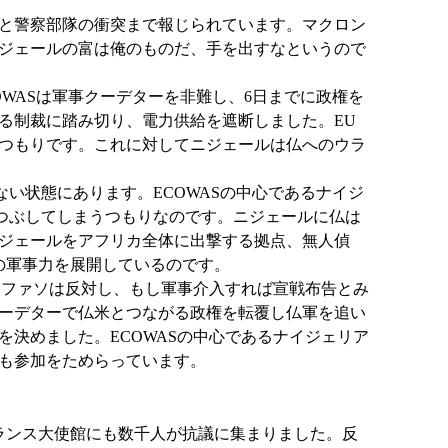
と警察部隊の衝突まで報じられています。マクロン
ジェールの富は俺のものだ、手を出すなというので
WASは軍事クーデターを非難し、6日までに政権を
る制裁に踏み切り、電力供給を遮断しました。EU
つもりです。これに対してニジェールは仏へのウラ
い状態にあります。ECOWASの中心であるナイジ
をつぶしてしまうつもりなのです。ニジェールに仏は
はニジェールをアフリカ全体に出撃する拠点、無人偵
の軍事力を展開しているのです。
ナファソは反対し、もし軍事介入すれば宣戦布告とみ
ーデターで仏米とつながる政権を転覆し仏軍を追い
決めました。ECOWASの中心であるナイジェリア
も参加をためらっています。
ランス大使館にも数千人が抗議に集まりました。反