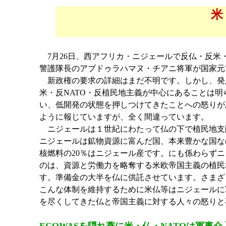
米
7月26日、西アフリカ・ニジェールで反仏・反米
警護隊長のアブドゥラハマヌ・チアニ将軍が国家元
新政権の要求の詳細はまだ不明です。しかし、発
米・反NATO・反植民地主義が中心にあることは
い、低開発の状態を押しつけてきたことへの怒りが
ように報じていますが、全く間違っています。
ニジェールは１世紀にわたって仏の下で植民地支
ニジェールは鉱物資源に富んだ国、本来豊かな国な
核燃料の20％はニジェール産です。にも係わらず
のは、資源と労働力を略奪する米欧帝国主義の植民
す。準備金の大半を仏に供託させています。さまざ
こんな体制を維持するために米仏等はニジェールに
を尽くしてきた仏と帝国主義に対する人々の怒りと