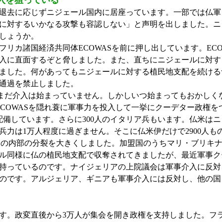
介入を狙っている
退去に応じずニジェール国内に居座っています。一部では仏軍
に対するいかなる攻撃も容認しない」と声明を出しました。ニ
しょうか。
カ諸国経済共同体ECOWASを前に押し出しています。ECO
入に直面するぞと脅しました。また、直ちにニジェールに対す
ました。何があってもニジェールに対する植民地支配を続ける
通過を禁止しました。
まだ介入は始まっていません。しかしいつ始まってもおかしくな
ECOWASを隠れ蓑に軍事力を投入して一挙にクーデター政権
人を配備しています。さらに300人のイタリア兵もいます。仏米
力は1万人程度に過ぎません。そこに仏米伊だけで2900人も
Sの内部の分裂を大きくしました。加盟国のうちマリ・ブリキ
ル同様に仏の植民地支配で収奪されてきましたが、最近軍事ク
持っているのです。ナイジェリアの上院議会は軍事介入に反対を
のです。アルジェリア、ギニアも軍事介入には反対し、他の国
す。政変直後から3万人が集会を開き政権を支持しました。フ