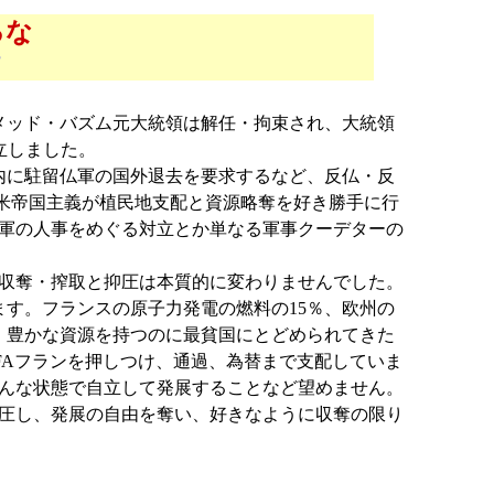
るな
け
メッド・バズム元大統領は解任・拘束され、大統領
立しました。
内に駐留仏軍の国外退去を要求するなど、反仏・反
米帝国主義が植民地支配と資源略奪を好き勝手に行
軍の人事をめぐる対立とか単なる軍事クーデターの
収奪・搾取と抑圧は本質的に変わりませんでした。
す。フランスの原子力発電の燃料の15％、欧州の
。豊かな資源を持つのに最貧国にとどめられてきた
FAフランを押しつけ、通過、為替まで支配していま
んな状態で自立して発展することなど望めません。
圧し、発展の自由を奪い、好きなように収奪の限り