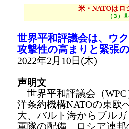
米・NATOは
（３）世
世界平和評議会は、ウ
攻撃性の高まりと緊張
2022年2月10日(木)
声明文
世界平和評議会（WPC
洋条約機構NATOの東欧
大、バルト海からブルガ
軍隊の配備、ロシア連邦