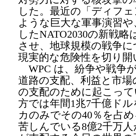
した。最近の「ディフェン
ような巨大な軍事演習や
したNATO2030の新
させ、地球規模の戦争に
現実的な危険性を切り開
WPC は、紛争や戦争
道路の支配、利益と市場
の支配のために起こって
方では年間1兆7千億ド
カのみでその40％を占
苦しんでいる8億2千万