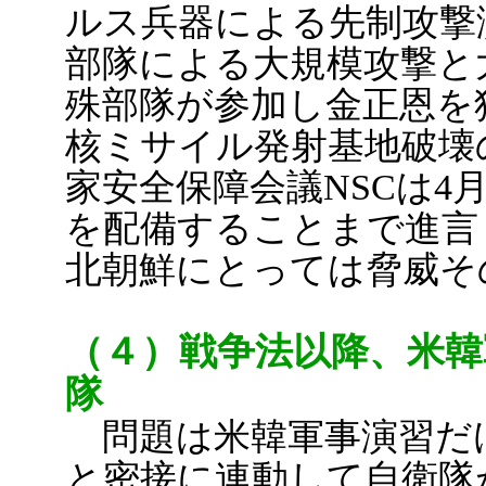
ルス兵器による先制攻撃
部隊による大規模攻撃と
殊部隊が参加し金正恩を
核ミサイル発射基地破壊
家安全保障会議NSCは4
を配備することまで進言
北朝鮮にとっては脅威そ
（４）戦争法以降、米韓
隊
問題は米韓軍事演習だ
と密接に連動して自衛隊