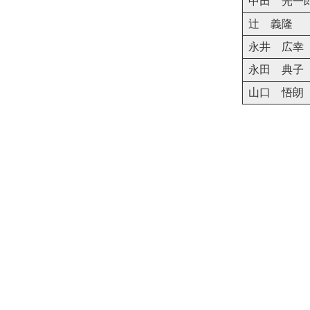
中田 光一
辻 義隆
永井 広幸
永田 典子
山口 悟朗