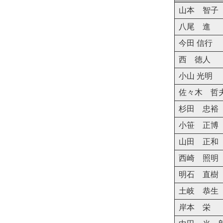
山本 智子
八尾 進
今田 信行
西 徳人
小山 光明
佐々木 哲
杉田 忠裕
小笹 正博
山田 正和
西崎 照明
明石 直樹
土岐 恭生
岸本 栄