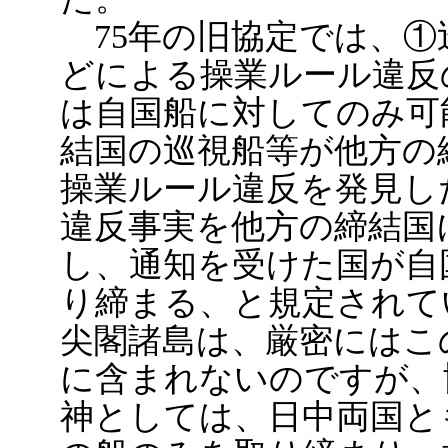
75年の旧協定では、①
どによる操業ルール違反
は自国船に対してのみ可
結国の巡視船等が他方の
操業ルール違反を発見し
違反事実を他方の締結国
し、通知を受けた国が自
り締まる、と規定されて
尖閣諸島は、厳密にはこ
に含まれないのですが、
神としては、日中両国と