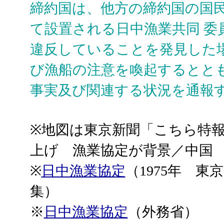
締約国は、他方の締約国の国
て設置される日中漁業共同 委
違反していることを発見した
び漁船の注意を喚起するとと
事実及び関連する状況を通報
※地図は東京新聞「こちら特
上げ 漁業協定が背景／中国
※
日中漁業協定
（1975年 
集）
※
日中漁業協定
（外務省）