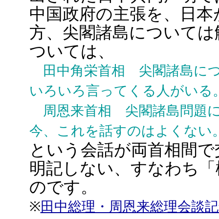
中国政府の主張を、日本
方、尖閣諸島については
ついては、
田中角栄首相 尖閣諸島につ
いろいろ言ってくる人がいる
周恩来首相 尖閣諸島問題に
今、これを話すのはよくない
という会話が両首相間で
明記しない、すなわち「
のです。
※
田中総理・周恩来総理会談記