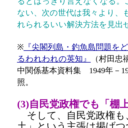
るとはっきり言えなくなる。
ない、次の世代は我々より、
れられるいい解決方法を見出
※
『尖閣列島・釣魚島問題をど
るわれわれの英知』
（村田忠
中関係基本資料集 1949年－1
照。
(3)自民党政権でも「
そして、自民党政権も
土」という主張は掲げつ