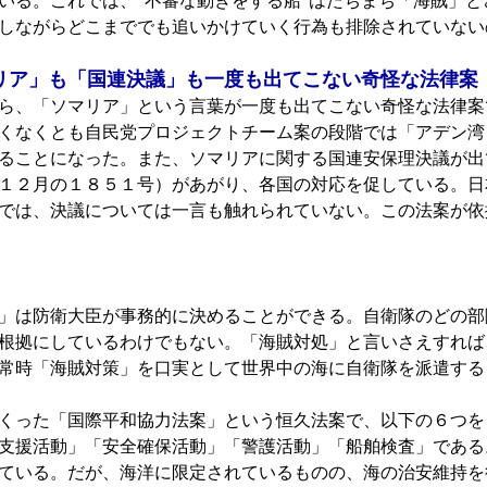
いる。これでは、“不審な動きをする船”はたちまち「海賊」
しながらどこまででも追いかけていく行為も排除されていない
リア」も「国連決議」も一度も出てこない奇怪な法律案
ら、「ソマリア」という言葉が一度も出てこない奇怪な法律案
くなくとも自民党プロジェクトチーム案の段階では「アデン湾
ることになった。また、ソマリアに関する国連安保理決議が出
１２月の１８５１号）があがり、各国の対応を促している。日
では、決議については一言も触れられていない。この法案が依
」は防衛大臣が事務的に決めることができる。自衛隊のどの部
根拠にしているわけでもない。「海賊対処」と言いさえすれば
常時「海賊対策」を口実として世界中の海に自衛隊を派遣する
くった「国際平和協力法案」という恒久法案で、以下の６つを
支援活動」「安全確保活動」「警護活動」「船舶検査」である
ている。だが、海洋に限定されているものの、海の治安維持を