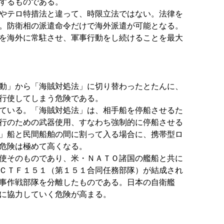
するものである。
やテロ特措法と違って、時限立法ではない。法律を
。防衛相の派遣命令だけで海外派遣が可能となる。
を海外に常駐させ、軍事行動をし続けることを最大
動」から「海賊対処法」に切り替わったとたんに、
行使してしまう危険である。
ている。「海賊対処法」は、相手船を停船させるた
行のための武器使用、すなわち強制的に停船させる
」船と民間船舶の間に割って入る場合に、携帯型ロ
危険は極めて高くなる。
使そのものであり、米・ＮＡＴＯ諸国の艦船と共に
ＣＴＦ１５１（第１５１合同任務部隊）が結成され
事作戦部隊を分離したものである。日本の自衛艦
に協力していく危険が高まる。