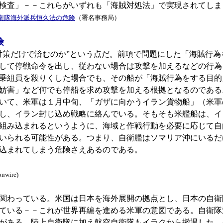
検査」－－これらがいずれも「海賊対処法」で実現されてしま
衛隊海外派兵恒久法の危険
（署名事務局）
険
策だけで済むのか”という点だ。前項で問題にした「海賊行為
して停戦命令を出し、従わない場合は攻撃を加えるなどの行為
乗組員を殺りくした場合でも、その船が「海賊行為をする目的
行妨害」など何でも停船を求め攻撃を加える根拠となるのであ
いて、米軍は１月中旬、「ガザに向かうイラン貨物船」（米軍
し、イラン封じ込め戦略に絡んでいる。そもそも米艦船は、イ
組み込まれるというように、海域と作戦行動を必要に応じて自
いられる可能性がある。つまり、自衛艦はソマリア沖にいるだ
込まれてしまう危険さえあるのである。
onwire)
関わっている。米国は日本を海外展開の拠点とし、日本の自衛
ている－－これが世界再編を進める米軍の意図である。自衛隊
がある。陸上自衛隊に加え航空自衛隊もイラクから撤退した。