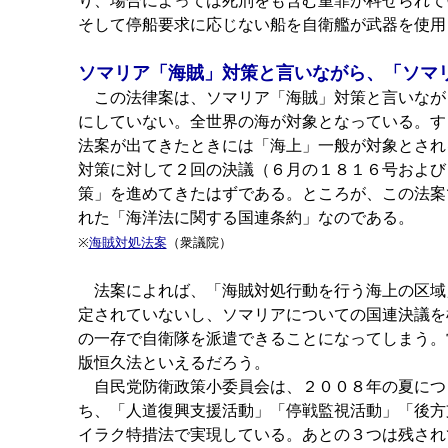
り、場合によっては死刑をも含む重罪が科せられて
そして停船要求に応じない船を自衛艦が武器を使用
ソマリア「海賊」対策と言いながら、「ソマ
この法律案は、ソマリア「海賊」対策と言いなが
にしていない。全世界の海が対象となっている。す
法案が出てきたときには「海上」一般が対象とされ
対策に対して２回の決議（６月の１８１６号および
策」を進めてきたはずである。ところが、この法案
れた「海洋法に関する国連条約」なのである。
※
海賊対処法案
（衆議院）
法案によれば、「海賊対処行動を行う海上の区域
定されていないし、ソマリアについての国連決議を
の一存で自衛隊を派遣できることになってしまう。
版恒久法といえるだろう。
自民党防衛政策小委員会は、２００８年の夏につ
ち、「人道復興支援活動」「停戦監視活動」「後方
イラク特措法で実現している。あとの３つは残され