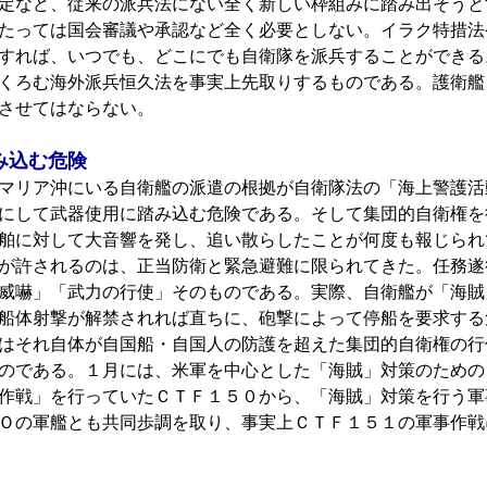
定など、従来の派兵法にない全く新しい枠組みに踏み出そうと
たっては国会審議や承認など全く必要としない。イラク特措法
すれば、いつでも、どこにでも自衛隊を派兵することができる
くろむ海外派兵恒久法を事実上先取りするものである。護衛艦
させてはならない。
み込む危険
マリア沖にいる自衛艦の派遣の根拠が自衛隊法の「海上警護活
にして武器使用に踏み込む危険である。そして集団的自衛権を
舶に対して大音響を発し、追い散らしたことが何度も報じられ
が許されるのは、正当防衛と緊急避難に限られてきた。任務遂
威嚇」「武力の行使」そのものである。実際、自衛艦が「海賊
船体射撃が解禁されれば直ちに、砲撃によって停船を要求する
はそれ自体が自国船・自国人の防護を超えた集団的自衛権の行
のである。１月には、米軍を中心とした「海賊」対策のための
作戦」を行っていたＣＴＦ１５０から、「海賊」対策を行う軍
Ｏの軍艦とも共同歩調を取り、事実上ＣＴＦ１５１の軍事作戦