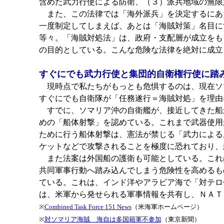
含めた武力行使による防衛、（３）派兵地域の無限
また、この法律では「海外派兵」を決定するにあ
一度制定してしまえば、あとは「海賊対策」名目に
等々。「海賊対処法」は、政府・支配層が成立をも
の目的としている。こんな危険な法律を絶対に成立
すぐにでも武力行使と集団的自衛権行使に踏
現時点で私たちがもっとも危惧するのは、現在ソ
すぐにでも自衛隊が「任務遂行＝海賊対処」を理由
すでに、ソマリア沖の自衛艦が、接近してきた船
めの「船体射撃」を認めている。これまで武器使用
ために行う船体射撃は、憲法が禁じる「武力による
ケットなどで攻撃されることを極度に恐れており、
また法案は外国船の護衛も可能としている。これ
共同軍事行動へ踏み込んでしまう危険性を高めるも
ている。これは、インド洋やアラビア海で「対テロ
は、米軍から発せられる軍事情報を共有し、ＮＡＴ
※
Combined Task Force 151 News
（米海軍ホームページ）
※
対ソマリア海賊 海自は多国籍軍不参加
（東京新聞）