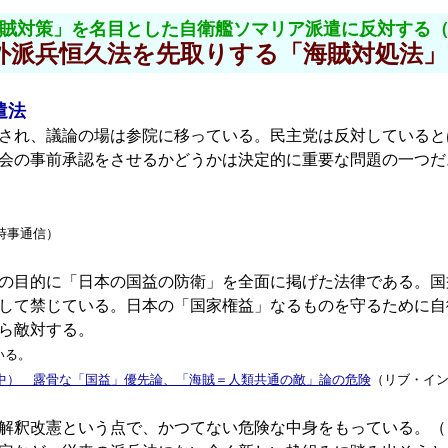
賊対策」を名目とした自衛艦ソマリア派遣に反対する
外派兵恒久法を先取りする「海賊対処法」
遣法
れ、議論の場は参院に移っている。民主党は反対しているとは
会の事前承認をさせるかどうかは決定的に重要な問題の一つだ
時事通信）
の目的に「日本の国益の防衛」を全面に掲げた法律である。国
して禁じている。日本の「国家権益」なるものを守るために自
ら敵対する。
いる。
中） 露骨な「国益」優先論、「海賊＝人類共通の敵」論の危険
（リブ・イ
解釈改憲という点で、かつてない危険な中身をもっている。（