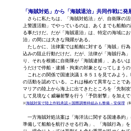
「海賊対処」から「海賊退治」共同作戦に発
さらに私たちは、「海賊対処法」が、自衛隊の活
上警護活動」でやっているのは、あくまでも船舶の
る事だけだ。だが「海賊退治」は、特定の海域にお
治」の間には大きな飛躍がある。
たしかに、法律案では船舶に対する「海賊」行為
込みの阻止行動だけだ。だが、法律が「海賊行為」
り、それを根拠に自衛隊が「海賊逮捕」、あるいは
うだけで停船・逮捕・拘束の対象となってしまうの
これとの関係で国連決議１８５１を見てみよう。
の活動を認めている。これは極めて異常なことであ
マリアの陸上から海上に出てきたところを「先制攻
して見境なく威嚇射撃を行う「予防射撃」を加えて
※
海賊対策で陸上作戦承認＝国際調整枠組みも整備－安保理
（
一方海賊対処法案は「海洋法に関する国連条約」
準備して船舶を航行させる行為」、「海賊行為」を