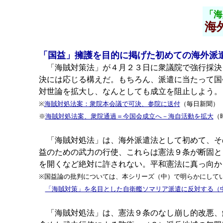
「海
海
「国益」擁護を目的に掲げた初めての海外派
「海賊対策法」が４月２３日に衆議院で強行採決さ
決には応じる構えだ。もちろん、派遣に当たって国
対世論を拡大し、なんとしても成立を阻止しよう。
※
海賊対処法案：衆院本会議で可決、参院に送付
（毎日新聞）
※
海賊対処法案、衆院通過＝今国会成立へ－海自活動を拡大
（
「海賊対処法」は、海外派遣法として初めて、そ
益のための武力の行使、これらは憲法９条が断固と
を開くなど絶対に許されない。平和憲法に真っ向か
※国益論の批判については、本シリーズ（中）で明らかにして
「海賊対策」を名目とした自衛艦ソマリア派遣に反対する（
「海賊対処法」は、憲法９条のなし崩し的改悪、