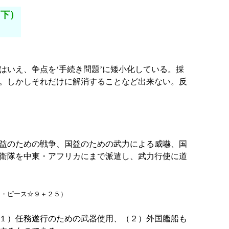
（下）
いえ、争点を‘手続き問題’に矮小化している。採
。しかしそれだけに解消することなど出来ない。反
益のための戦争、国益のための武力による威嚇、国
衛隊を中東・アフリカにまで派遣し、武力行使に道
ン・ピース☆９＋２５）
１）任務遂行のための武器使用、（２）外国艦船も