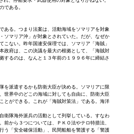
とされ、停船要求・武器使用の対象となりかねない。
のである。
である。つまり法案は、活動海域をソマリアを対象
・ソマリア沖」が対象とされていた。だが、なぜか
てこない。昨年国連安保理では、ソマリア「海賊」
本政府は、この決議を最大の根拠として、「海賊対
拠するのは、なんと１３年前の１９９６年に締結さ
隊を派遣するかも防衛大臣が決める。ソマリアに限
、世界中のどこの海域に対しても自由に、防衛大臣
ことができる。これが「海賊対策法」である。海洋
自衛隊海外派兵の活動として列挙している。すなわ
。前から３つについては、ＰＫＯ法やテロ特措法、
行う「安全確保活動」、民間船舶を警護する「警護