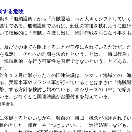
展する危険
動を「船舶護衛」から「海賊退治」へと大きくシフトしていく
護衛である。船舶護衛であれば、船団の前後を挟むように航行
いて積極的に「海賊」を捜し出し、掃討作戦をおこなう事をも
、及びその企てを阻止することが任務にされているだけだ。だ
を規定し、それへの刑罰を決めたということは、「海賊行為」
「海賊退治」を行う可能性を否定できないということである。
だ。
昨年１２月に挙がったこの国連決議は、ソマリア海域での「海
る。実際米軍やフランス軍が行っていることはまさに「海賊退
撃」する方針を検討し始めている。本シリーズの（中）で紹介
いる。少なくとも国連決議がお墨付きを与えている。
時事通信）
に依拠するといいながら、独自の「海賊」概念が採用されてい
目的とした「接近」や「つきまとい」、「進行妨害」なども、