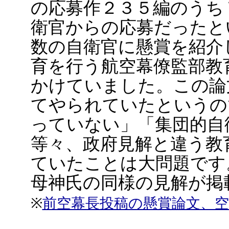
の応募作２３５編のうち
衛官からの応募だったと
数の自衛官に懸賞を紹介
育を行う航空幕僚監部教
かけていました。この論
てやられていたというの
っていない」「集団的自
等々、政府見解と違う教
ていたことは大問題です
母神氏の同様の見解が掲
※
前空幕長投稿の懸賞論文、