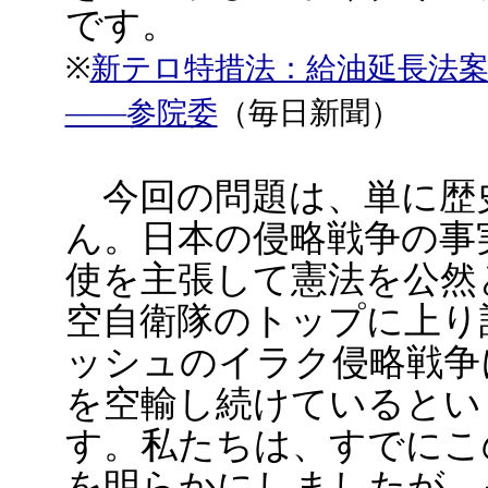
です。
※
新テロ特措法：給油延長法
――参院委
（毎日新聞）
今回の問題は、単に歴
ん。日本の侵略戦争の事
使を主張して憲法を公然
空自衛隊のトップに上り
ッシュのイラク侵略戦争
を空輸し続けているとい
す。私たちは、すでにこ
を明らかにしましたが、