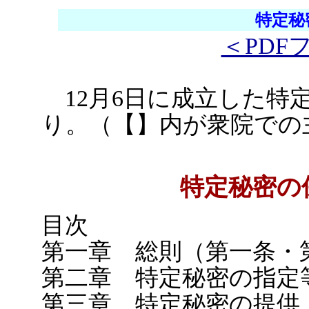
特定秘
＜PDF
12月6日に成立した特
り。（【】内が衆院での
特定秘密の
目次
第一章 総則（第一条・
第二章 特定秘密の指定
第三章 特定秘密の提供