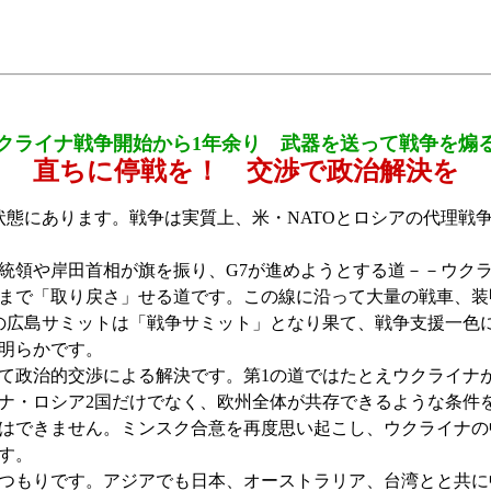
クライナ戦争開始から1年余り 武器を送って戦争を煽
直ちに停戦を！ 交渉で政治解決を
態にあります。戦争は実質上、米・NATOとロシアの代理戦
領や岸田首相が旗を振り、G7が進めようとする道－－ウク
まで「取り戻さ」せる道です。この線に沿って大量の戦車、装
の広島サミットは「戦争サミット」となり果て、戦争支援一色
明らかです。
て政治的交渉による解決です。第1の道ではたとえウクライナ
ナ・ロシア2国だけでなく、欧州全体が共存できるような条件
はできません。ミンスク合意を再度思い起こし、ウクライナの中
す。
もりです。アジアでも日本、オーストラリア、台湾とと共に