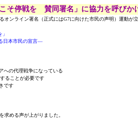
今こそ停戦を 賛同署名」に協力を呼びか
オンライン署名（正式にはG7に向けた市民の声明）運動が
和を」
る日本市民の宣言―
シアへの代理戦争になっている
戦することが必要です
べきです
を求める声が上がりました。