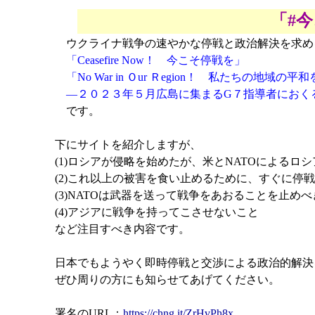
「#
ウクライナ戦争の速やかな停戦と政治解決を求める
「Ceasefire Now！ 今こそ停戦を」
「No War in Ｏur Ｒegion！ 私たちの地域の平
―２０２３年５月広島に集まるG７指導者におく
です。
下にサイトを紹介しますが、
(1)ロシアが侵略を始めたが、米とNATOによるロ
(2)これ以上の被害を食い止めるために、すぐに停
(3)NATOは武器を送って戦争をあおることを止め
(4)アジアに戦争を持ってこさせないこと
など注目すべき内容です。
日本でもようやく即時停戦と交渉による政治的解決
ぜひ周りの方にも知らせてあげてください。
署名のURL：
https://chng.it/ZrHvPh8x