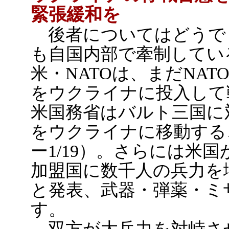
緊張緩和を
後者についてはどうで
も自国内部で牽制してい
米・NATOは、まだNA
をウクライナに投入して
米国務省はバルト三国に
をウクライナに移動する
ー1/19）。さらには米
加盟国に数千人の兵力を
と発表、武器・弾薬・ミ
す。
双方が大兵力を対峙さ