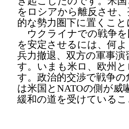
き起こしたのです。米国
をロシアから離反させ、
的な勢力圏下に置くこと
ウクライナでの戦争を
を安定させるには、何よ
兵力撤退、双方の軍事演
す。いまも米ロ、欧州と
す。政治的交渉で戦争の
は米国とNATOの側が
緩和の道を受けているこ