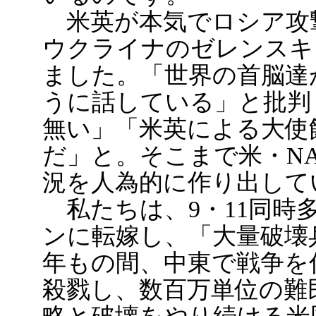
米英が本気でロシア攻
ウクライナのゼレンスキ
ました。「世界の首脳達
うに話している」と批判
無い」「米英による大使
だ」と。そこまで米・N
況を人為的に作り出して
私たちは、9・11同時
ンに転嫁し、「大量破壊
年もの間、中東で戦争を仕
殺戮し、数百万単位の難