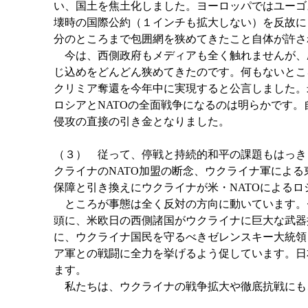
い、国土を焦土化しました。ヨーロッパではユーゴ
壊時の国際公約（１インチも拡大しない）を反故に
分のところまで包囲網を狭めてきたこと自体が許さ
今は、西側政府もメディアも全く触れませんが、歴
じ込めをどんどん狭めてきたのです。何もないとこ
クリミア奪還を今年中に実現すると公言しました。
ロシアとNATOの全面戦争になるのは明らかです
侵攻の直接の引き金となりました。
（３） 従って、停戦と持続的和平の課題もはっき
クライナのNATO加盟の断念、ウクライナ軍によ
保障と引き換えにウクライナが米・NATOによる
ところが事態は全く反対の方向に動いています。
頭に、米欧日の西側諸国がウクライナに巨大な武器
に、ウクライナ国民を守るべきゼレンスキー大統領
ア軍との戦闘に全力を挙げるよう促しています。日
ます。
私たちは、ウクライナの戦争拡大や徹底抗戦にも