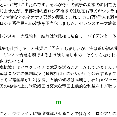
という博打に出たのです。それが今回の戦争の直接の原因であ
じませんが、東部2州の親ロシア地域では現在も市民がウクラ
ゾフ大隊などのネオナチ部隊の襲撃でこれまでに1万4千人も殺
ロシア系住民への攻撃を正当化しました。ゼレンスキー大統領
レンスキー大統領も、結局は米政権に迎合し、バイデンと一体
戦争を仕掛ける」と執拗に「予言」しましたが、実は追い詰め
やめ、ミンスク合意を履行するよう繰り返し求め、そうならなけ
させたのです。
底抗戦せよとウクライナに武器を送ることしかしていません。
裁はロシアの体制転換（政権打倒）のためだ」と公言するまで
って軍需産業が巨利を得、石油の値段は高騰し、石油メジャー
民の犠牲の上に米欧諸国は莫大な帝国主義的な利益をもぎ取っ
III
こと、ウクライナに徹底抗戦させることではなく、ロシアとの