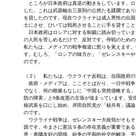
ところが日本政府は真逆の動きをしています。ロ
した。これは武器輸出三原則の公然たる蹂躙であり
を貸したのです。現在ウクライナは成人男性の出国
士にさせ、ひいては戦死させることに手を貸すこと
日本政府はロシアに対する制裁に踏み切っていま
の人民を苦しめるだけで、反対です。停戦のための
私たちは、メディアの戦争報道に怒りを覚えます。
す。むしろ、「ロシアの味方か」「ゼレンスキーや
のです。
（２） 私たちは、ウクライナ反戦は、自国政府の
政府・メディアは、ここぞとばかり、一日中戦争
でなく、何の根拠もなしに「中国も突然侵略する」
防の障害」と9条改憲の主張が強まっています。安
核武装を口にし始め、岸田自民党が「核共有」議論
のです。
ウクライナ戦争は、ゼレンスキー大統領がそもそも
因です。今まさに憲法９条の存在意義が重要である
恵・善隣友好の関係、紛争の平和的外交的解決、平