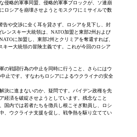
な侵略的軍事同盟、侵略的軍事ブロックが、ソ連崩
にロシアを崩壊させようとモスクワにミサイルで数
警告や交渉に全く耳を貸さず、ロシアを見下し、封
レンスキー大統領は、NATO加盟と東部2州および
ATOに加盟し、東部2州とクリミアを奪還すれば、
スキー大統領の冒険主義です。これが今回のロシア
軍の戦闘行為の中止を同時に行うこと、さらにはウ
の中止です。すなわちロシアによるウクライナの安全
解決に進まないのか、疑問です。バイデン政権を先
ア経済を破綻させようとしています。残念なこと
、国内では若者たちを徴兵し根こそぎ動員し、ロシ
中、ウクライナ支援を促し、戦争熱を駆り立ててい