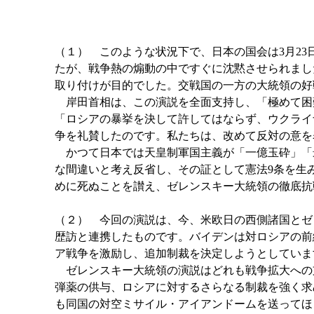
（１） このような状況下で、日本の国会は3月2
たが、戦争熱の煽動の中ですぐに沈黙させられまし
取り付けが目的でした。交戦国の一方の大統領の好
岸田首相は、この演説を全面支持し、「極めて困
「ロシアの暴挙を決して許してはならず、ウクライ
争を礼賛したのです。私たちは、改めて反対の意を
かつて日本では天皇制軍国主義が「一億玉砕」「
な間違いと考え反省し、その証として憲法9条を生
めに死ぬことを讃え、ゼレンスキー大統領の徹底抗
（２） 今回の演説は、今、米欧日の西側諸国とゼ
歴訪と連携したものです。バイデンは対ロシアの前
ア戦争を激励し、追加制裁を決定しようとしていま
ゼレンスキー大統領の演説はどれも戦争拡大への
弾薬の供与、ロシアに対するさらなる制裁を強く求
も同国の対空ミサイル・アイアンドームを送ってほ