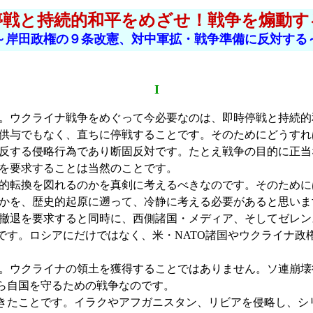
停戦と持続的和平をめざせ！戦争を煽動す
～岸田政権の９条改憲、対中軍拡・戦争準備に反対する
I
。ウクライナ戦争をめぐって今必要なのは、即時停戦と持続的
供与でもなく、直ちに停戦することです。そのためにどうすれ
反する侵略行為であり断固反対です。たとえ戦争の目的に正当
を要求することは当然のことです。
的転換を図れるのかを真剣に考えるべきなのです。そのために
かを、歴史的起原に遡って、冷静に考える必要があると思いま
撤退を要求すると同時に、西側諸国・メディア、そしてゼレン
とです。ロシアにだけではなく、米・NATO諸国やウクライナ
。ウクライナの領土を獲得することではありません。ソ連崩壊後
から自国を守るための戦争なのです。
きたことです。イラクやアフガニスタン、リビアを侵略し、シ