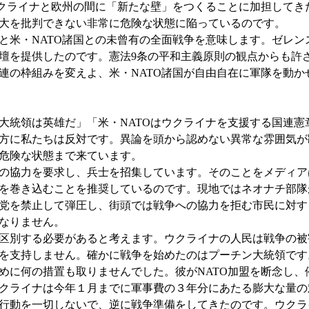
ウクライナと欧州の間に「新たな壁」をつくることに加担してき
大を批判できない非常に危険な状態に陥っているのです。
米・NATO諸国との未曾有の全面戦争を意味します。ゼレンス
壇を提供したのです。憲法9条の平和主義原則の観点からも許
連の枠組みを変えよ、米・NATO諸国が自由自在に軍隊を動か
大統領は英雄だ」「米・NATOはウクライナを支援する国連憲
方に私たちは反対です。異論を頭から認めない異常な雰囲気が
危険な状態まで来ています。
の協力を要求し、兵士を招集しています。そのことをメディア
民を巻き込むことを推奨しているのです。現地ではネオナチ部
党を禁止して弾圧し、街頭では戦争への協力を拒む市民に対す
なりません。
区別する必要があると考えます。ウクライナの人民は戦争の被
を支持しません。確かに戦争を始めたのはプーチン大統領です
めに何の措置も取りませんでした。彼がNATO加盟を断念し、
クライナは今年１月までに軍事費の３年分にあたる膨大な量の
行動を一切しないで、逆に戦争準備をしてきたのです。ウクライ