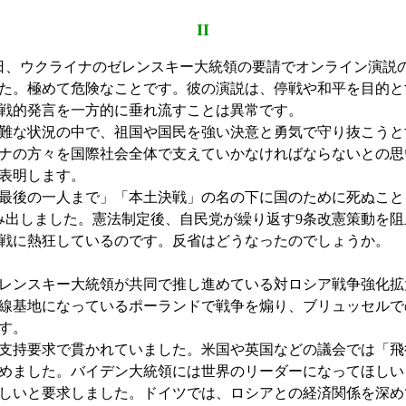
II
3日、ウクライナのゼレンスキー大統領の要請でオンライン演説
た。極めて危険なことです。彼の演説は、停戦や和平を目的と
戦的発言を一方的に垂れ流すことは異常です。
難な状況の中で、祖国や国民を強い決意と勇気で守り抜こうと
ナの方々を国際社会全体で支えていかなければならないとの思
表明します。
最後の一人まで」「本土決戦」の名の下に国のために死ぬこと
み出しました。憲法制定後、自民党が繰り返す9条改憲策動を
戦に熱狂しているのです。反省はどうなったのでしょうか。
レンスキー大統領が共同で推し進めている対ロシア戦争強化拡
線基地になっているポーランドで戦争を煽り、ブリュッセルでの
す。
支持要求で貫かれていました。米国や英国などの議会では「飛
めました。バイデン大統領には世界のリーダーになってほしい
しいと要求しました。ドイツでは、ロシアとの経済関係を深め