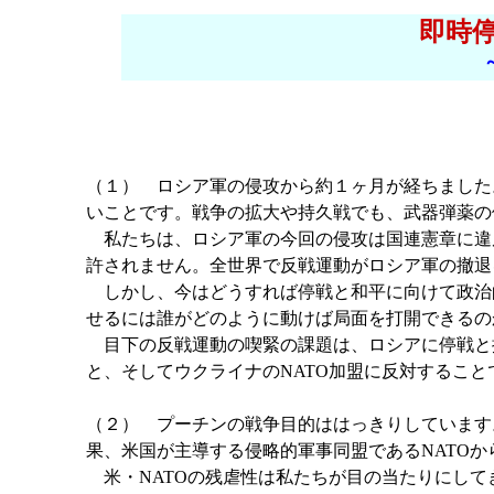
即時
（１） ロシア軍の侵攻から約１ヶ月が経ちました
いことです。戦争の拡大や持久戦でも、武器弾薬の
私たちは、ロシア軍の今回の侵攻は国連憲章に違
許されません。全世界で反戦運動がロシア軍の撤退
しかし、今はどうすれば停戦と和平に向けて政治
せるには誰がどのように動けば局面を打開できるの
目下の反戦運動の喫緊の課題は、ロシアに停戦と
と、そしてウクライナのNATO加盟に反対するこ
（２） プーチンの戦争目的ははっきりしています
果、米国が主導する侵略的軍事同盟であるNATO
米・NATOの残虐性は私たちが目の当たりにして