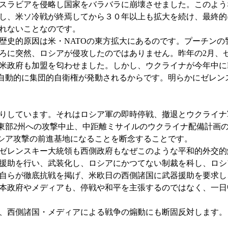
スラビアを侵略し国家をバラバラに崩壊させました。このよう
し、米ソ冷戦が終焉してから３０年以上も拡大を続け、最終的
れないことなのです。
史的原因は米・NATOの東方拡大にあるのです。プーチンの
ろに突然、ロシアが侵攻したのではありません。昨年の2月、ゼ
米政府も加盟を匂わせました。しかし、ウクライナが今年中にN
。自動的に集団的自衛権が発動されるからです。明らかにゼレン
りしています。それはロシア軍の即時停戦、撤退とウクライナ
る東部2州への攻撃中止、中距離ミサイルのウクライナ配備計画
ロシア攻撃の前進基地になることを断念することです。
ゼレンスキー大統領も西側政府もなぜこのような平和的外交的
援助を行い、武装化し、ロシアにかつてない制裁を科し、ロシ
自らが徹底抗戦を掲げ、米欧日の西側諸国に武器援助を要求し
本政府やメディアも、停戦や和平を主張するのではなく、一日
、西側諸国・メディアによる戦争の煽動にも断固反対します。