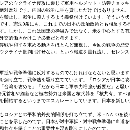
シアのウクライナ侵攻に乗じて軍用ヘルメット・防弾チョッキ
絶対反対です。両国の戦争に手を貸しただけではありません。
を禁止し、戦争に協力するよう義務付けています。そういう状
です。憲法9条にも、これまでの日本の政治政策とも相反する
す。しかし、これは国連の枠組みではなく、米を中心とする有
外交的働きかけこそ必要だと考えます。
停戦や和平を求める動きをほとんど無視し、今回の戦争の歴史
ウクライナ批判は許せない」という報道を垂れ流し、ゼレンス
軍拡や戦争準備に反対するものでなければならないと思います
を煽り立て、戦争熱を駆り立てています。「ロシアが日本に攻
「台湾を攻める」「だから日本も軍事力増強が必要だ」と騒い
倍元首相や維新など極右勢力は米国と核兵器を「核共有」すべ
を開始するというまでエスカレートしています。日本を新しい
ロシアとの平和的外交的関係を打ち立てず、米・NATOを後
ことを示したのです。日本が対中軍拡・対中戦争準備に血道を
和共存を築くことの重要性を浮き彫りにしたのです。