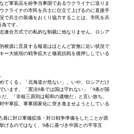
など軍装品を紛争当事国であるウクライナに送りま
ウクライナの市民を兵士に仕立て上げるのに直接手
況で兵士の装備をおくり協力することは、市民を兵
行為です。
志連合方式での私的な制裁に他なりません。ロシア
的根源に言及する報道はほとんど皆無に近い状況で
キー大統領の戦争拡大と徹底抗戦を後押ししている
。
めてくる」「北海道が危ない」。いや、ロシアだけ
でいます。「憲法9条では国は守れない」「9条が国
きだ、「非核三原則は昭和の遺物だ」と言い放ち、
対中軍拡、軍事国家化に突き進ませようとしている
ろ盾に対ロ軍備拡張・対ロ戦争準備をしたことが原
挙げるのではなく、9条に基づき中国との平等互