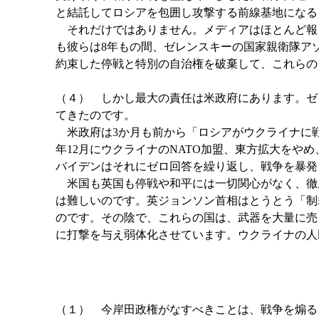
と結託してロシアを包囲し攻撃する前線基地になる
それだけではありません。メディアはほとんど報
も彼らは8年もの間、ゼレンスキーの国家親衛隊ア
約束した停戦と特別の自治権を破棄して、これらの
（４） しかし最大の責任は米政府にあります。ゼ
てきたのです。
米政府は3か月も前から「ロシアがウクライナに
年12月にウクライナのNATO加盟、東方拡大を
バイデンはそれにゼロ回答を繰り返し、戦争を暴発
米国も英国も停戦や和平には一切関心がなく、徹
は難しいのです。英ジョンソン首相はとうとう「制
のです。その陰で、これらの国は、武器を大量に売
に打撃を与え弱体化させています。ウクライナの人
（１） 今岸田政権がなすべきことは、戦争を煽る