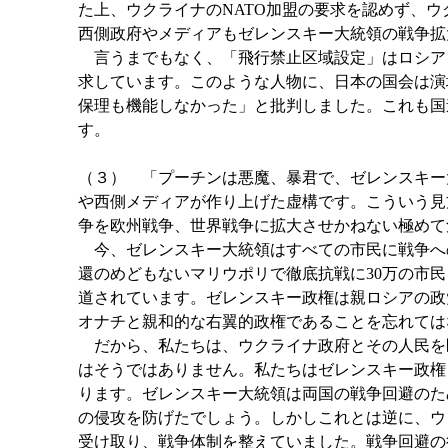
た上、ウクライナのNATO加盟の要求を認めず、
西側政府やメディアもゼレンスキー大統領の戦争拡
言うまでもなく、「飛行禁止区域設定」はロシアと
求しています。このような人物に、日本の国会は演
保理も機能しなかった」と批判しました。これも国
す。
（３） 「プーチンは悪魔、暴君で、ゼレンスキー
や西側メディアが作り上げた虚構です。こういう見
争を欧州戦争、世界戦争に拡大させかねない極めて
今、ゼレンスキー大統領はすべての市民に戦争へ
還のめどもないマリウポリで徹底抗戦に30万の市
道されています。ゼレンスキー政権は親ロシアの政
オナチと親和的な右翼的政権であることを忘れては
だから、私たちは、ウクライナ政府とその人民を
はそうではありません。私たちはゼレンスキー政権
ります。ゼレンスキー大統領は両国の戦争回避のた
の侵攻を防げたでしょう。しかしこれとは逆に、ウ
受け取り、戦争体制を整えていました。戦争回避の