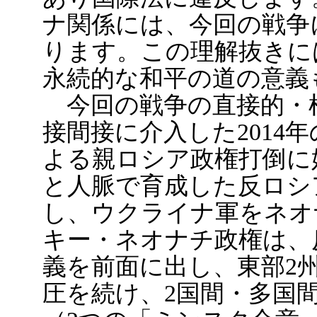
ナ関係には、今回の戦争
ります。この理解抜きに
永続的な和平の道の意義
今回の戦争の直接的・根
接間接に介入した2014
よる親ロシア政権打倒に
と人脈で育成した反ロシ
し、ウクライナ軍をネオ
キー・ネオナチ政権は、
義を前面に出し、東部2
圧を続け、2国間・多国