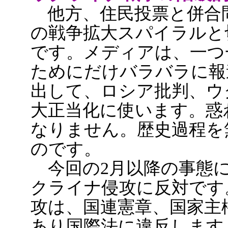
他方、住民投票と併合問
の戦争拡大スパイラルと
です。メディアは、一つ
ためにだけバラバラに報
出して、ロシア批判、ウ
大正当化に使います。惑
なりません。歴史過程を
のです。
今回の2月以降の事態に
クライナ侵攻に反対です
攻は、国連憲章、国家主
あり国際法に違反します