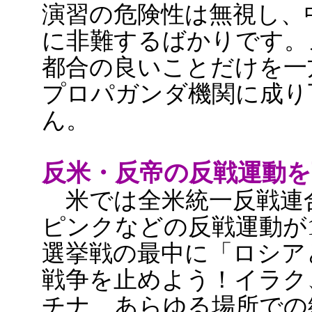
演習の危険性は無視し、
に非難するばかりです。
都合の良いことだけを一
プロパガンダ機関に成り
ん。
反米・反帝の反戦運動
米では全米統一反戦連合
ピンクなどの反戦運動が1
選挙戦の最中に「ロシア
戦争を止めよう！イラク
チナ、あらゆる場所での