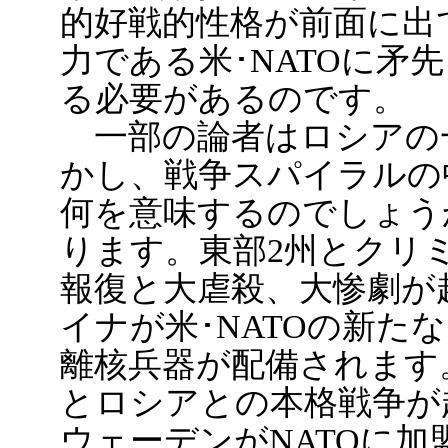
的好戦的性格が前面に出
力である米･NATOに矛
る必要があるのです。
一部の論者はロシアの
かし、戦争スパイラルの
何を意味するのでしょう
ります。東部2州とクリ
報復と大虐殺、大惨劇が
イナが米･NATOの新た
離核兵器が配備されます。
とロシアとの本格戦争が
ウェーデンがNATOに