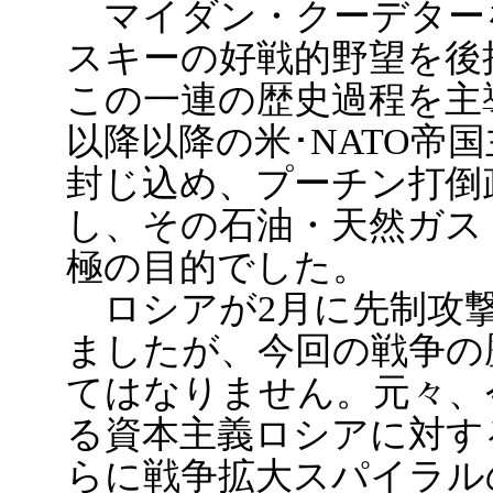
マイダン・クーデター
スキーの好戦的野望を後
この一連の歴史過程を主
以降以降の米･NATO帝
封じ込め、プーチン打倒
し、その石油・天然ガス
極の目的でした。
ロシアが2月に先制攻撃
ましたが、今回の戦争の
てはなりません。元々、
る資本主義ロシアに対す
らに戦争拡大スパイラル