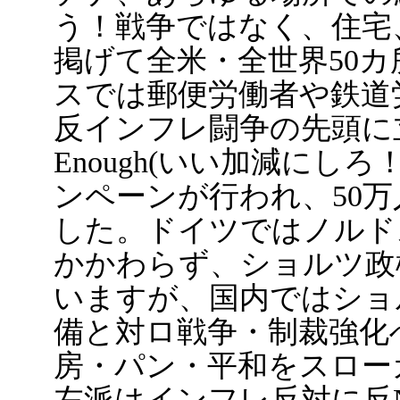
う！戦争ではなく、住宅
掲げて全米・全世界50
スでは郵便労働者や鉄道
反インフレ闘争の先頭に立っ
Enough(いい加減に
ンペーンが行われ、50
した。ドイツではノルド
かかわらず、ショルツ政
いますが、国内ではショ
備と対ロ戦争・制裁強化
房・パン・平和をスロー
左派はインフレ反対に反