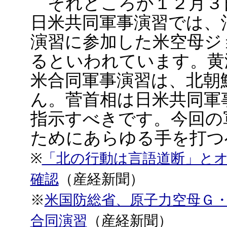
それどころか１２月３
日米共同軍事演習では、
演習に参加した米空母ジ
るといわれています。黄
米合同軍事演習は、北朝
ん。菅首相は日米共同軍
指示すべきです。今回の
ためにあらゆる手を打つ
※
「北の行動は言語道断」と
確認
（産経新聞）
※
米国防総省、原子力空母Ｇ
合同演習
（産経新聞）