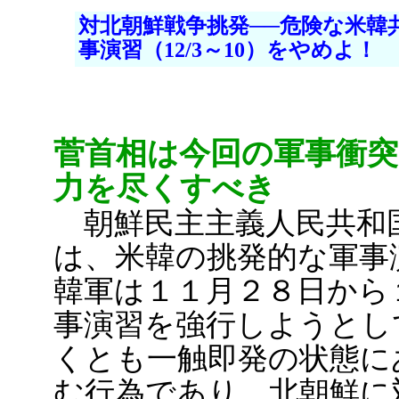
対北朝鮮戦争挑発──危険な米韓共同
事演習（12/3～10）をやめよ！
菅首相は今回の軍事衝
力を尽くすべき
朝鮮民主主義人民共和
は、米韓の挑発的な軍事
韓軍は１１月２８日から
事演習を強行しようとし
くとも一触即発の状態に
む行為であり、北朝鮮に