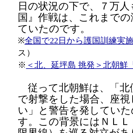
日の状況の下で、７万人
国』作戦は、これまでの
ていたのです。
※
全国で22日から護国訓練実
ス）
※
＜北、延坪島 挑発＞北朝鮮
従って北朝鮮は、「北
で射撃をした場合、座視
い」と警告を発していた
す。この背景にはＮＬＬ
限界線）を巡る対立があ