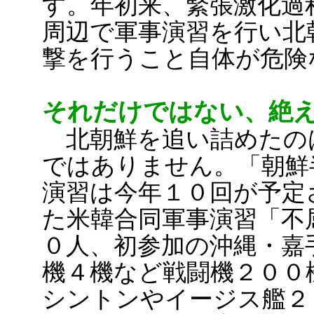
す。年初来、緊張激化過
周辺で軍事演習を行い北
撃を行うこと自体が危険
それだけではない、絶
北朝鮮を追い詰めたの
ではありません。「朝鮮
演習は今年１０回が予定
た米韓合同軍事演習「不
０人、初参加の沖縄・嘉
機４機など戦闘機２００
シントンやイージス艦２