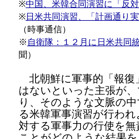
※
中国、米韓合同演習に「反対
※
日米共同演習、「計画通り実
（時事通信）
※
自衛隊：１２月に日米共同
聞）
北朝鮮に軍事的「報復
はないといった主張が、
り、そのような文脈の中
る米韓軍事演習が行われ
対する軍事力の行使を無
ことがどのような結果を