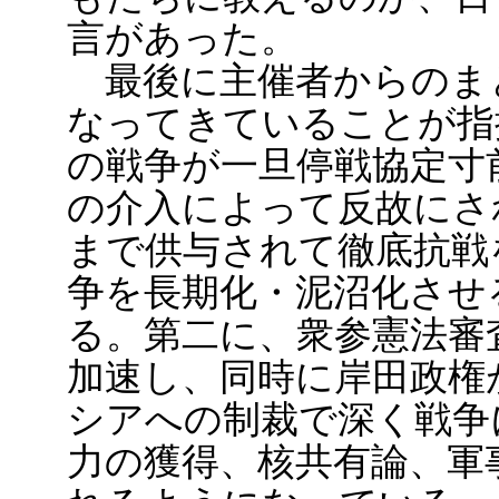
言があった。
最後に主催者からのま
なってきていることが指
の戦争が一旦停戦協定寸
の介入によって反故にさ
まで供与されて徹底抗戦
争を長期化・泥沼化させ
る。第二に、衆参憲法審
加速し、同時に岸田政権
シアへの制裁で深く戦争
力の獲得、核共有論、軍事