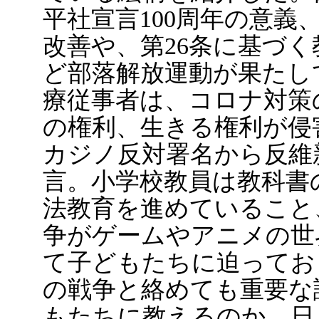
平社宣言100周年の意義
改善や、第26条に基づ
ど部落解放運動が果たし
療従事者は、コロナ対策
の権利、生きる権利が侵
カジノ反対署名から反維
言。小学校教員は教科書
法教育を進めていること
争がゲームやアニメの世
て子どもたちに迫ってお
の戦争と絡めても重要な
もたちに教えるのか、日