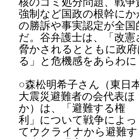
核のゴミ処分問題、戦争
強制など国政の根幹にか
の勝訴や事実認定が全国
だ。谷弁護士は、「改憲
脅かされるとともに政府
る」と危機感をあらわに
○森松明希子さん（東日
大震災避難者の会代表ほ
か）は、「避難する権
利」について戦争によっ
てウクライナから避難す