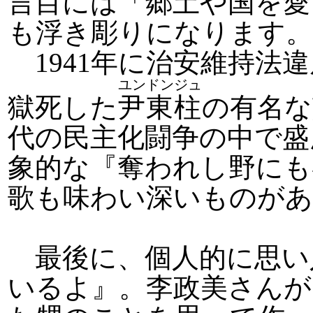
言目には「郷土や国を愛
も浮き彫りになります。
1941年に治安維持法
ユンドンジュ
獄死した
尹東柱
の有名な
代の民主化闘争の中で盛
象的な『奪われし野にも
歌も味わい深いものが
最後に、個人的に思い
いるよ』。李政美さんが