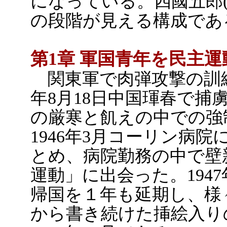
になっている。四國五郎(1
の段階が見える構成であ
第1章 軍国青年を民主
関東軍で肉弾攻撃の訓練
年8月18日中国琿春で捕
の厳寒と飢えの中での強
1946年3月コーリン病
とめ、病院勤務の中で壁
運動」に出会った。194
帰国を１年も延期し、様
から書き続けた挿絵入り