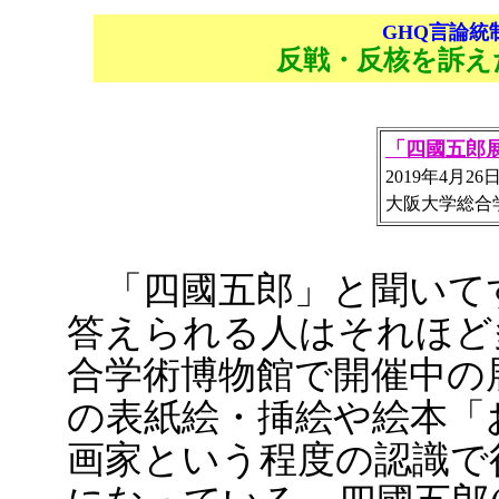
GHQ言論統
反戦・反核を訴え
「四國五郎
2019年4月2
大阪大学総合
「四國五郎」と聞いて
答えられる人はそれほど
合学術博物館で開催中の
の表紙絵・挿絵や絵本「
画家という程度の認識で