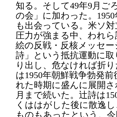
知る。そして49年9月
の会」に加わった。195
も出会っている。米ソ対
圧力が強まる中、われら
絵の反戦・反核メッセー
詩」という抵抗運動に取
り出し、危なければ折り
は1950年朝鮮戦争勃発
れた時期に盛んに展開され
月まで続いた。辻詩は15
くははがした後に散逸し
ものもあったという。今