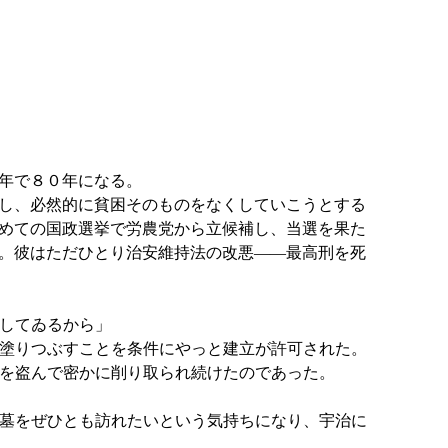
年で８０年になる。
し、必然的に貧困そのものをなくしていこうとする
めての国政選挙で労農党から立候補し、当選を果た
。彼はただひとり治安維持法の改悪――最高刑を死
してゐるから」
塗りつぶすことを条件にやっと建立が許可された。
を盗んで密かに削り取られ続けたのであった。
墓をぜひとも訪れたいという気持ちになり、宇治に