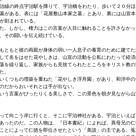
線の終点宇治駅を降りて、宇治橋をわたり、歩いて２０分ほ
墓がある。表には「花屋敷山本家之墓」とあり、裏には山宣本
が刻まれている。
た。しかし、権力はこの言葉が人目に触れることを許さなかっ
、その闘いを伝え続けている。
もともと彼の両親が身体の弱い一人息子の養育のために建てた
して名をはせた花やしきは、山宣の活動を公私にわたって経済
蕩を繰り返し、家族からも見捨てられたところをキリスト教の
た。
いくつもの増築を重ねた「花やしき浮舟園」があり、和洋中の
のだからおいそれとは手が出ない。
いう言葉がぴったりくる美しさで、この景色を朝夕見ながら山
って向こう岸に行くと、そこに宇治神社がある。宇治といえば
あったのだ。この人物は、『日本書紀』によれば、異母兄の仁
ことによって仁徳を即位させたという「美談」の主である。菟