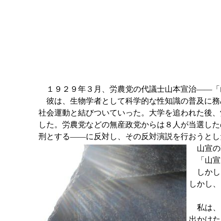
１９２９年３月、労農党の代議士山本宣治――「
彼は、生物学者として科学的な性知識の普及に務
社会運動と結びついていった。大学を追われた後、
した。労農党などの無産政党からは８人が当選した
刑とする――に反対し、その反対演説を行おうとし
山宣の
「山宣
しかし、
しかし、
私は、山
出かけた