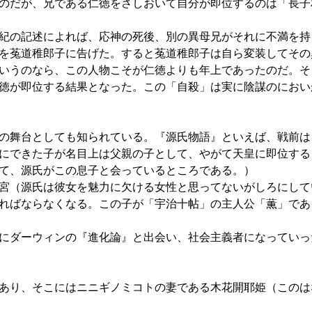
のだが、兄である仁徳をさしおいて自分が即位するのは「長子
紀の記述によれば、応神の死後、別の異母兄がそれに不満を持
を菟道稚郎子に告げた。すると菟道稚郎子は自ら変装してその
いうのなら、この人物こそが仁徳よりも年上であったのだ。そ
徳が即位する結果となった。この「自殺」は実に陰謀のにおい
の舞台としても知られている。『源氏物語』といえば、戦前は
にできた子が名目上は父親の子として、やがて天皇に即位する
て、源氏がこの息子と会っているところである。）
宮（源氏は彼女を魅力に欠ける女性と思ってないがしろにして
ればならなくなる。この子が「宇治十帖」の主人公「薫」であ
にダーウィンの『進化論』と出会い、社会主義者になっていっ
あり、そこにはニニギノミコトの妻である木花開耶姫（このは