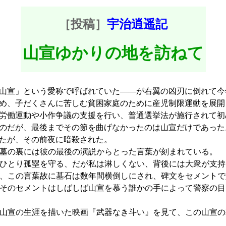
［投稿］
宇治逍遥記
山宣ゆかりの地を訪ねて
山宣」という愛称で呼ばれていた――が右翼の凶刃に倒れて今
め、子だくさんに苦しむ貧困家庭のために産児制限運動を展開
労働運動や小作争議の支援を行い、普通選挙法が施行されて初
のだが、最後までその節を曲げなかったのは山宣だけであった
たが、その前夜に暗殺された。
墓の裏には彼の最後の演説からとった言葉が刻まれている。
ひとり孤塁を守る、だが私は淋しくない、背後には大衆が支持
この言葉故に墓石は数年間横倒しにされ、碑文をセメントで
そのセメントはしばしば山宣を慕う誰かの手によって警察の目
宣の生涯を描いた映画『武器なき斗い』を見て、この山宣の
。