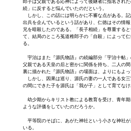
郎子は父親である応神によって後継者に指名された
続」に反すると悩んでいたのだという。
しかし、この話には明らかに不審な点がある。記
出兵を企んでいるという話があり、仁徳はその情報
兄を暗殺したのである。「長子相続」を尊重すると
て、結局のところ菟道稚郎子の「自殺」によって仁
る。
宇治はまた『源氏物語』の続編部分「宇治十帖」
父親である天皇の后と密かに関係を持ち、二人の間
裏に描かれた『源氏物語』の場面は、よりにもよっ
しかし、因果は巡り、源氏の妻の一人である女三
の間にできた子を源氏は「我が子」として育てなけ
幼少期からキリスト教による教育を受け、青年期
ような評価をしていたのだろうか。
平等院のそばに、あがた神社という小さな神社が
いる。