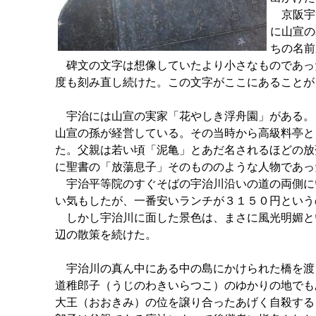
京阪宇治
に山宣の
ちの名前
碑文の文字は想像していたより小さなものであっ
度も刻み直し続けた。この文字がここにあることが
宇治には山宣の実家「花やしき浮舟園」がある。
山宣の孫が経営している。その当時から高級料亭と
た。父親は若い頃「泥亀」とあだ名されるほどの放
に聖書の「放蕩息子」そのもののような人物であっ
宇治平等院のすぐそばの宇治川沿いの道の両側に
い気もしたが、一番安いランチが３１５０円という
しかし宇治川に面した景色は、まさに風光明媚と
辺の散策を続けた。
宇治川の真ん中にある中の島にかけられた橋を渡
道稚郎子（うじのわきいらつこ）のゆかりの地でも
大王（おおきみ）の位を譲り合ったあげく自殺する