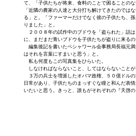
て、「子供たちが将来、食料のことで困ることのな
「近隣の農家の人達と大分打ち解けてきたのではな
る」と。「ファーマーだけでなく彼の子供たち、孫
りました」と。
２００８年の試作中のブドウを「盗られた」話は
に、まだまだ青いブドウを子供たちが盗りに来るの
編集後記を書いたペシャワール会事務局長福元満
はそれを言葉にすまいと思う」と。
私も何度もこの写真集をひらいた。
しなければならないこと、してはならないことが
３万の兵士を増派したオバマ政権、５０億ドルの
日常があり、子供たちのまっすぐな瞳と和んだ表情
いたいと思う。きっと、誰もがそれぞれの『天啓の