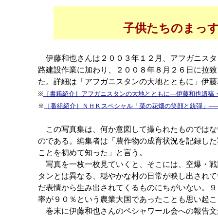
子供たちのまっ
伊藤和也さんは２００３年１２月、アフガニスタ
路建設作業に加わり、２００８年８月２６日に拉致
た。詳細は「アフガニスタンの大地とともに」伊藤
※
［書籍紹介］アフガニスタンの大地とともに―伊藤和也遺稿
※
［番組紹介］ＮＨＫスペシャル「菜の花畑の笑顔と銃弾」―
この写真集は、何か意図して撮られたものではな
のである。編集者は「農作物の成育状況を記録した
ことを初めて知った」と言う。
写真を一枚一枚見ていくと、そこには、空爆・戦
タンとは異なる、穏やかな村の日常が映し出されて
だ表情から生み出されてくるものにちがいない。９
率が９０％という農業大国であったことも思い起こ
巻末に伊藤和也さんのペシャワール会への報告文