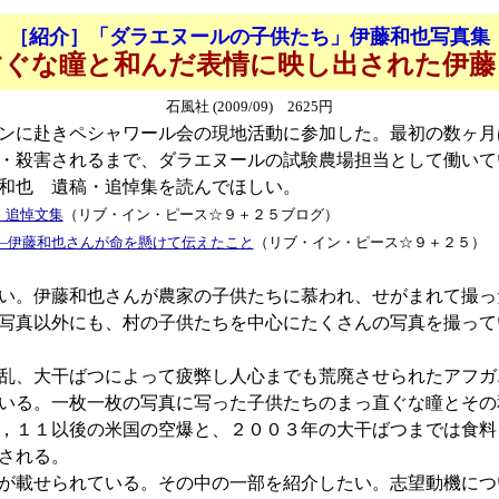
［紹介］「ダラエヌールの子供たち」伊藤和也写真集
すぐな瞳と和んだ表情に映し出された伊藤
石風社 (2009/09) 2625円
ンに赴きペシャワール会の現地活動に参加した。最初の数ヶ月
・殺害されるまで、ダラエヌールの試験農場担当として働いて
和也 遺稿・追悼集を読んでほしい。
・追悼文集
（リブ・イン・ピース☆９＋２５ブログ）
―伊藤和也さんが命を懸けて伝えたこと
（リブ・イン・ピース☆９＋２５）
い。伊藤和也さんが農家の子供たちに慕われ、せがまれて撮っ
写真以外にも、村の子供たちを中心にたくさんの写真を撮って
乱、大干ばつによって疲弊し人心までも荒廃させられたアフガ
いる。一枚一枚の写真に写った子供たちのまっ直ぐな瞳とその
，１１以後の米国の空爆と、２００３年の大干ばつまでは食料
される。
が載せられている。その中の一部を紹介したい。志望動機につ