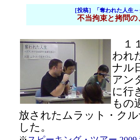
［投稿］「奪われた人生～
不当拘束と拷問の
１１
われ
ナル
アン
に行
もの
放されたムラット・クル
した。
※
スピーキング・ツアー 200