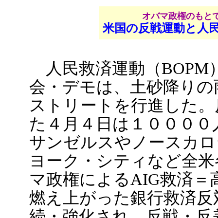
オバマ政権のもと
米国の反戦運動と人
人民救済運動（BOPM
会・デモは、土砂降りの
ストリートを行進した。反
た４月４日は１００００
サンゼルスやノースカロ
ヨーク・シティなど全米
マ政権によるAIG救済
燃え上がった銀行救済反
続・強化され、反戦・反