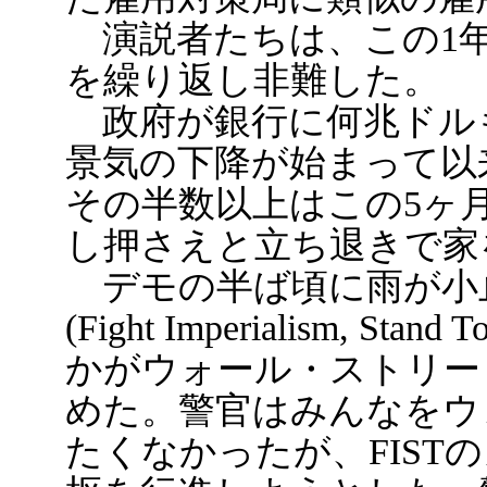
演説者たちは、この1年
を繰り返し非難した。
政府が銀行に何兆ドルも与
景気の下降が始まって以
その半数以上はこの5ヶ
し押さえと立ち退きで家
デモの半ば頃に雨が小止
(Fight Imperialism, S
かがウォール・ストリー
めた。警官はみんなをウ
たくなかったが、FIST