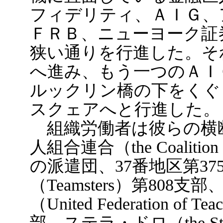
フィデリティ、ＡＩＧ、
ＦＲＢ、ニューヨーク証
狭い通りを行進した。そ
へ進み、もう一つのＡＩ
ルックリン橋の下をくぐ
スクェアへと行進した。
組織労働者は彼らの横
人組合連合（the Coalition o
の派遣団、37番地区第37
（Teamsters）第80
（United Federation of
部、ステラ・ドロ（the St