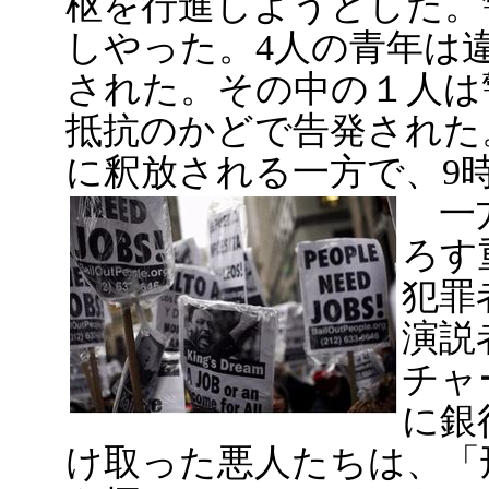
枢を行進しようとした。
しやった。4人の青年は
された。その中の１人は
抵抗のかどで告発された
に釈放される一方で、9
一方
ろす
犯罪
演説
チャ
に銀
け取った悪人たちは、「