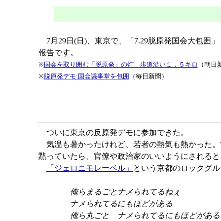
7月29日(日)、東京で、「7.29脱原発国会大
報告です。
※
国会を取り囲む「脱原発」の灯 歩道沿い１．５キロ
（朝日
※
脱原発デモ:国会議事堂を包囲
（毎日新聞）
ついに東京の反原発デモに参加できた。
気温も暑かったけれど、若者の熱気も熱かった。
黙っていたら、官僚や政治家のいいようにされると
「ジェロニモレーベル」
という京都のロックグル
俺らまるごとナメられてるねぇ
ナメられてるにもほどがある
俺ら丸ごと ナメられてるにもほどがある