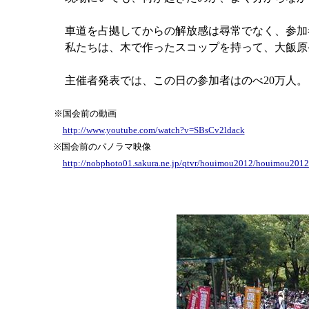
車道を占拠してからの解放感は尋常でなく、参加
私たちは、木で作ったスコップを持って、大飯原
主催者発表では、この日の参加者はのべ20万人。
※国会前の動画
http://www.youtube.com/watch?v=SBsCv2ldack
※国会前のパノラマ映像
http://nobphoto01.sakura.ne.jp/qtvr/houimou2012/houimou2012