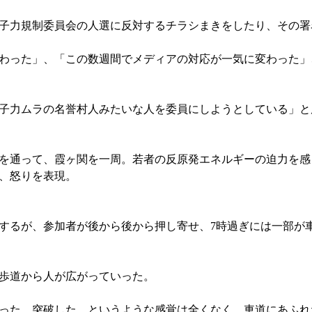
子力規制委員会の人選に反対するチラシまきをしたり、その署
わった」、「この数週間でメディアの対応が一気に変わった」
子力ムラの名誉村人みたいな人を委員にしようとしている」と
を通って、霞ヶ関を一周。若者の反原発エネルギーの迫力を感
、怒りを表現。
するが、参加者が後から後から押し寄せ、7時過ぎには一部が
歩道から人が広がっていった。
った。突破した、というような感覚は全くなく、車道にあふれ