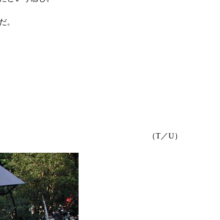
だ。
（T／U）