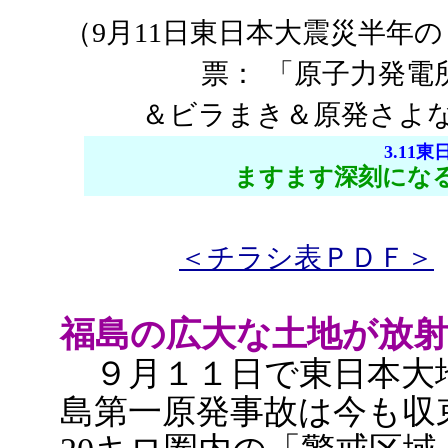
（9月11日東日本大震災半年
票：
「原子力発電
＆ビラまき＆原発さよ
3.11
ますます深刻にな
＜チラシ表ＰＤＦ＞
福島の広大な土地が放射
９月１１日で東日本大
島第一原発事故は今も収