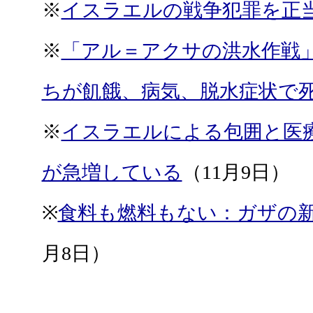
※
イスラエルの戦争犯罪を正
※
「アル＝アクサの洪水作戦」
ちが飢餓、病気、脱水症状で
※
イスラエルによる包囲と医
が急増している
（11月9日）
※
食料も燃料もない：ガザの新
月8日）