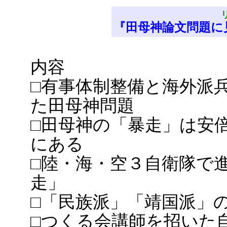
『田母神論文問題に
内容
□有事体制整備と海外派
た田母神問題
□田母神の「暴走」は安
にある
□陸・海・空３自衛隊で
走」
□「民族派」「靖国派」
□つくる会講師を招いた