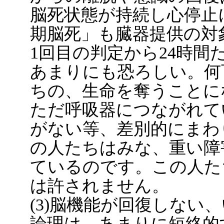
脳死状態が持続し心停止
期脳死」も臓器提供の対
1回目の判定から24時
あまりにも恐ろしい。何
ちの、生命を奪うことに
ただ呼吸器につながれて
がない等、差別的にまわ
の人たちはみな、重い障
ているのです。この人た
は許されません。
(3)脳機能が回復しない
論理は、あまりに短絡的