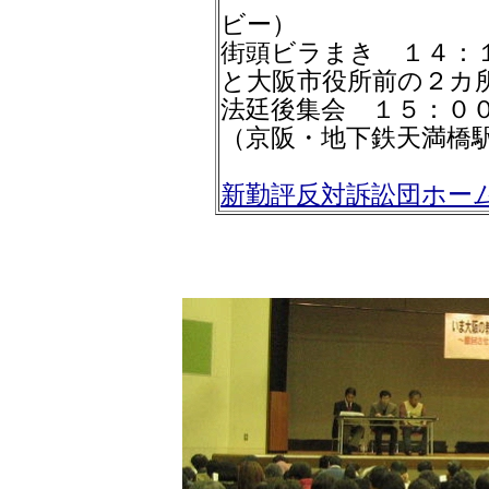
ビー）
街頭ビラまき １４：
と大阪市役所前の２カ
法廷後集会 １５：０
（京阪・地下鉄天満橋
新勤評反対訴訟団ホー