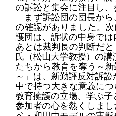
の訴訟と集会に注目し、
まず訴訟団の団長から
の確認がありました。次
護団は、訴状の中身では
あとは裁判長の判断だと
氏（松山大学教授）の講
たちから教育を奪う～新
～」は、新勤評反対訴訟
中で持つ大きな意義につ
教育擁護の立場、学ぶ子
参加者の心を熱くしまし
ペ・和田中モデルの実態