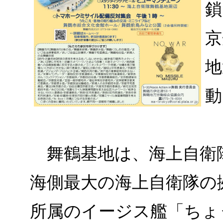
鎖
京
地
動
舞鶴基地は、海上自衛
海側最大の海上自衛隊の
所属のイージス艦「ちょ