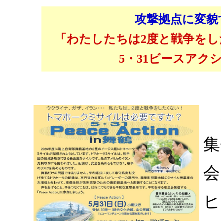
攻撃拠点に変貌
「わたしたちは2度と戦争をし
5・31ビースアク
5
集
会
ヒ