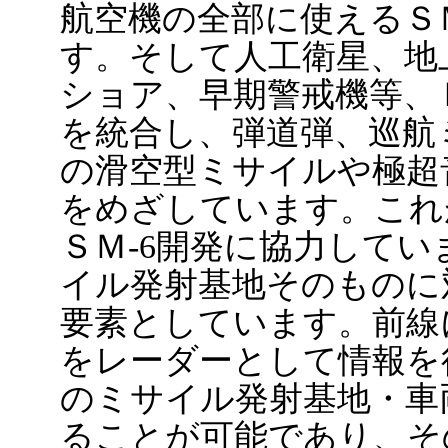
航空機の全部に使えるＳ
す。そして人工衛星、地
ショア、早期警戒機等、Ｆ
を統合し、弾道弾、巡航
の滑空型ミサイルや極超
をめざしています。これ
ＳＭ-6開発に協力して
イル発射基地そのものに
要素としています。前線に
をレーダーとして情報を
のミサイル発射基地・車
ることが可能であり、そ