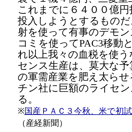
これまでに６４００億円
投入しようとするものだ
射を使って有事のデモン
コミを使ってPAC3移
れ以上我々の血税を使う
センス生産は、莫大な予
の軍需産業を肥え太らせ
チン社に巨額のライセン
る。
※
国産ＰＡＣ３今秋、米で初試
（産経新聞）