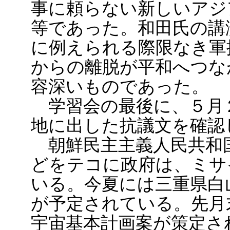
事に頼らない新しいアジ
等であった。和田氏の講
に例えられる際限なき軍
からの離脱が平和へつな
容深いものであった。
学習会の最後に、５月
地に出した抗議文を確認
朝鮮民主主義人民共和
どをテコに政府は、ミサ
いる。今夏には三重県白山
が予定されている。先月
宇宙基本計画案が策定さ