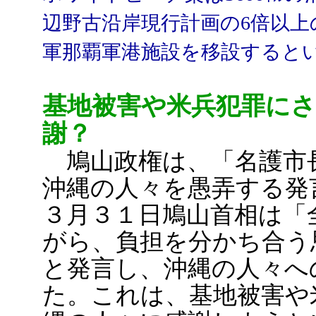
辺野古沿岸現行計画の6倍以上
軍那覇軍港施設を移設すると
基地被害や米兵犯罪に
謝？
鳩山政権は、「名護市
沖縄の人々を愚弄する発
３月３１日鳩山首相は「
がら、負担を分かち合う
と発言し、沖縄の人々へ
た。これは、基地被害や