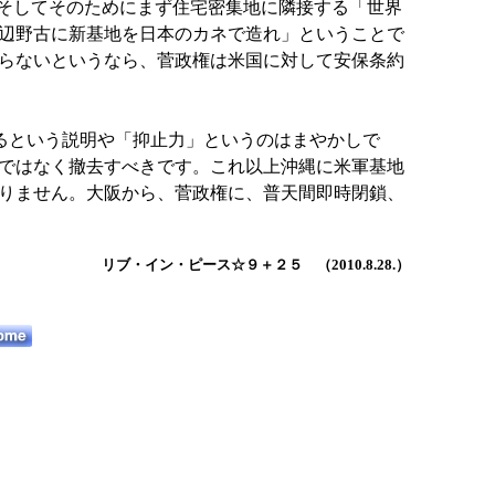
、そしてそのためにまず住宅密集地に隣接する「世界
辺野古に新基地を日本のカネで造れ」ということで
らないというなら、菅政権は米国に対して安保条約
るという説明や「抑止力」というのはまやかしで
ではなく撤去すべきです。これ以上沖縄に米軍基地
りません。大阪から、菅政権に、普天間即時閉鎖、
リブ・イン・ピース☆９＋２５ （2010.8.28.）