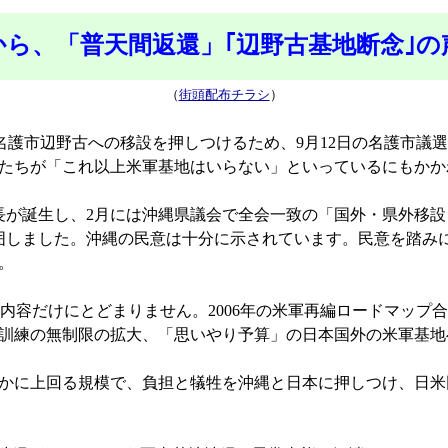
から、「普天間返還」｢辺野古基地断念｣の
（
街頭配布チラシ
）
名護市辺野古への移設を押しつけるため、9月12日の名護市議
たちが「これ以上米軍基地はいらない」といっているにもかか
が誕生し、2月には沖縄県議会で全会一致の「国外・県外移設を
包囲しました。沖縄の民意は十分に示されています。民意を踏み
。
内容だけにとどまりません。2006年の米軍再編ロードマップ
訓練の無制限の拡大、「思いやり予算」の日本国外の米軍基地
かに上回る規模で、負担と犠牲を沖縄と日本に押しつけ、日米