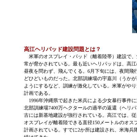
高江ヘリパッド建設問題とは？
米軍のオスプレイ・パッド（離着陸帯）建設で、
常が脅かされている。最も近いヘリパッドは、高江
昼夜を問わず、飛んでくる。6月下旬には、夜間飛
どひどいものだった。北部訓練場の宇嘉川（うかが
ようにするなど、訓練が激化している。米軍がやり
計画である。
1996年沖縄県で起きた米兵による少女暴行事件
北部訓練場7400万ヘクタールの過半の返還（ヘリ
古には新基地建設が強行されている。高江では、従
オスプレイが離着陸できる直径150メートルのオス
計画されている。すでに2か所は建設され、米海兵