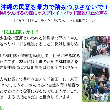
沖縄の民意を暴力で踏みつぶさないで！
沖縄やんばるの森にオスプレイ・パッド建設中止の声を
（７月２５日アピール・シールアンケート行動配布チラシ）
で「民主国家」か！？
少生物の宝庫といわれる沖縄県北部の「やん
地ヘリパッドを建設することに反対し座り込
量の機動隊や警察を動員して、住民に殴る蹴る
たのです。22日には工事のための機材搬入を
強制排除には大阪府警をはじめ全国各地から
0人も動員して暴行を加えて「鎮圧」し、米軍
ことでしょうか。やんばるの自然を守り騒音や
とがどのような罪になるのでしょうか。これ
は「まるで戒厳令だ」と批判しています。
退」