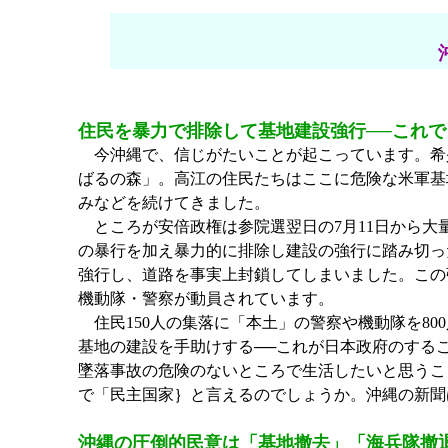
住民を暴力で排除して基地建設強行──これ
今沖縄で、信じがたいことが起こっています。希
ばるの森」。高江の住民たちはここに危険な米軍基
みなどを続けてきました。
ところが安倍政権は参院選翌日の7月11日から大
の暴行を加え暴力的に排除し建設の強行に踏み切っ
強行し、道路を事実上封鎖してしまいました。この
機動隊・警察が動員されています。
住民150人の集落に「本土」の警察や機動隊を80
基地の建設を手助けする──これが日本政府のする
墜落事故の危険のないところで生活したいと思うこ
で「民主国家｝と言えるのでしょうか。沖縄の新聞
沖縄の圧倒的民意は「基地撤去」「海兵隊撤