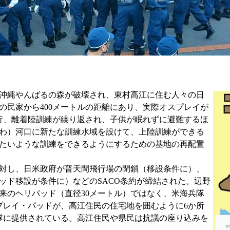
沖縄やんばるの森が破壊され、東村高江に住む人々の日
の民家から400メートルの距離にあり、実際オスプレイが
行、離着陸訓練が繰り返され、子供が眠れずに避難するほ
わ）河口に新たな訓練水域を設けて、上陸訓練ができる
たいような訓練をできるようにするための基地の再配置
に対し、日米政府が普天間飛行場の閉鎖（移設条件に）、
パッド移設が条件に）などのSACO条約が締結された。辺野
来のヘリパッド（直径30メートル）ではなく、米海兵隊
プレイ・パッドが、高江住民の住宅地を囲むように6か所
隊に提供されている。高江住民や県民は抗議の座り込みを