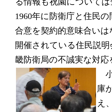
る情報も祝園については
1960年に防衛庁と住民
合意を契約的意味合いは
開催されている住民説明
畿防衛局の不誠実な対応
小
庫
え