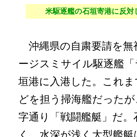
米駆逐艦の石垣寄港に反対
沖縄県の自粛要請を無視
ージスミサイル駆逐艦「
垣港に入港した。これま
どを担う掃海艦だったが
字通り「戦闘艦艇」だ。
く、水深が浅く大型艦艇