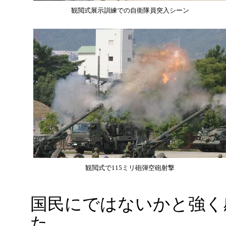
観閲式展示訓練での自衛隊員突入シーン
観閲式で115ミリ砲弾空砲射撃
国民にではないかと強く
た。