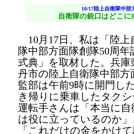
10/17陸上自衛隊中
自衛隊の銃口はどこに
10月17日、私は「陸上
隊中部方面隊創隊50周年
式典」を取材した。兵庫
丹市の陸上自衛隊中部方
監部は午前9時に開門し
き帰りに乗車したタクシ
運転手さんは「本当に自
は役に立っているのか」
「これだけの金をかけて