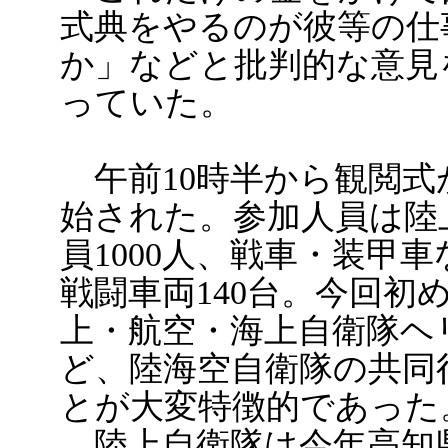
式典をやるのが彼等の仕
か」などと批判的な意見
っていた。
午前10時半から観閲式
始された。参加人員は陸
員1000人、戦車・装甲車
戦闘車両140台。今回初
上・航空・海上自衛隊ヘ
ど、陸海空自衛隊の共同
とが大変特徴的であった
陸上自衛隊は今年高知県