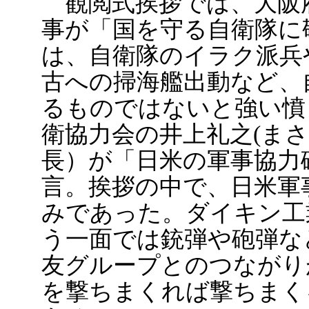
観閲式挨拶では、大阪
事が「国を守る自衛隊に
は、自衛隊のイラク派兵
古への掃海艦出動など、
るものではないと強い憤
衛協力会の井上礼之(ま
長）が「日米の軍事協力
言。挨拶の中で、日米軍
みであった。ダイキン工
う一面では銃弾や砲弾な
友グループとのつながり
を撃ちまくれば撃ちまく