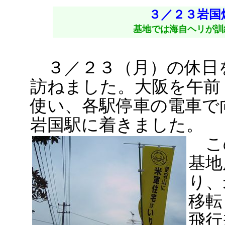
３／２３岩国
基地では海自ヘリが訓
３／２３（月）の休日
訪ねました。大阪を午前
使い、各駅停車の電車で
岩国駅に着きました。
この
基地
り、
移転
飛行