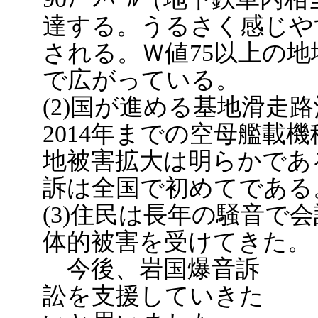
達する。うるさく感じや
される。Ｗ値75以上の
で広がっている。
(2)国が進める基地滑走
2014年までの空母艦載
地被害拡大は明らかであ
訴は全国で初めてである
(3)住民は長年の騒音で
体的被害を受けてきた。
今後、岩国爆音訴
訟を支援していきた